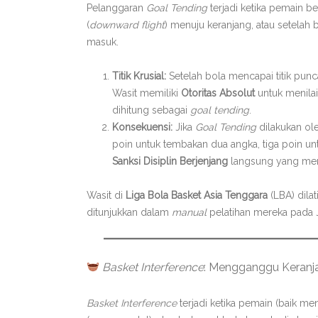
Pelanggaran
Goal Tending
terjadi ketika pemain b
(
downward flight
) menuju keranjang, atau setela
masuk.
Titik Krusial:
Setelah bola mencapai titik punc
Wasit memiliki
Otoritas Absolut
untuk menilai 
dihitung sebagai
goal tending
.
Konsekuensi:
Jika
Goal Tending
dilakukan ol
poin untuk tembakan dua angka, tiga poin unt
Sanksi Disiplin Berjenjang
langsung yang meru
Wasit di
Liga Bola Basket Asia Tenggara
(LBA) dilat
ditunjukkan dalam
manual
pelatihan mereka pada 
Basket Interference
: Mengganggu Keranj
Basket Interference
terjadi ketika pemain (baik m