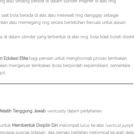
ing atau sedang berada di dalam silinder imajiner di atas ring.
saat bola berada di atas atau melewati ring dianggap sebagai
kan atau memegang ring secara berlebihan (kecuali untuk alasan
 di dalam silinder yang terbentuk di atas ring, bola tidak boleh disen
n Edukasi Etika
bagi pemain untuk menghormati proses tembakan.
kan menganulir tembakan (bola berpindah kepemilikan), sementara
gol.
elatih Tanggung Jawab
verticality
dalam pertahanan.
 untuk
Membentuk Disiplin Diri
melompat lurus ke atas (
vertical jump
)
capai puncak lintasan. Jika pemain bertahan melompat ke arah dep