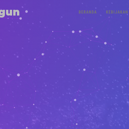
gun
BERANDA
KEBIJAKAN 