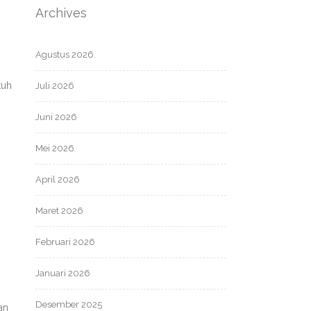
Archives
Agustus 2026
tuh
Juli 2026
Juni 2026
Mei 2026
April 2026
Maret 2026
Februari 2026
Januari 2026
Desember 2025
an