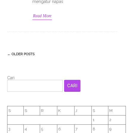
mengatur napas
Read More
Post
←
OLDER POSTS
navigation
Cari
CARI
S
S
R
K
J
S
M
1
2
3
4
5
6
7
8
9