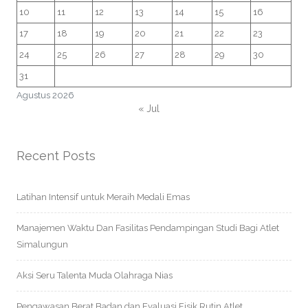
10
11
12
13
14
15
16
17
18
19
20
21
22
23
24
25
26
27
28
29
30
31
Agustus 2026
« Jul
Recent Posts
Latihan Intensif untuk Meraih Medali Emas
Manajemen Waktu Dan Fasilitas Pendampingan Studi Bagi Atlet
Simalungun
Aksi Seru Talenta Muda Olahraga Nias
Pengawasan Berat Badan dan Evaluasi Fisik Rutin Atlet