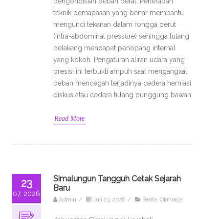
pengondisian beban berat. Penerapan
teknik pernapasan yang benar membantu
mengunci tekanan dalam rongga perut
(intra-abdominal pressure) sehingga tulang
belakang mendapat penopang internal
yang kokoh. Pengaturan aliran udara yang
presisi ini terbukti ampuh saat mengangkat
beban mencegah terjadinya cedera herniasi
diskus atau cedera tulang punggung bawah
Read More
Simalungun Tangguh Cetak Sejarah
23
Baru
07, 2026
Admin
/
Juli 23, 2026
/
Berita
,
Olahraga