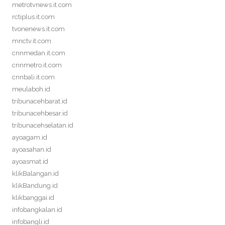
metrotvnews.it.com
rctiplus.it.com
tvonenews.it.com
mnctv.it.com
cnnmedan.it.com
cnnmetro.it.com
cnnbali.it.com
meulaboh.id
tribunacehbarat.id
tribunacehbesar.id
tribunacehselatan.id
ayoagam.id
ayoasahan.id
ayoasmat.id
klikBalangan.id
klikBandung.id
klikbanggai.id
infobangkalan.id
infobangli.id