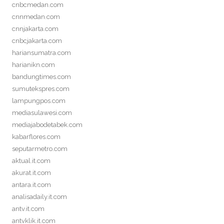
cnbcmedan.com
cnnmedan.com
cnnjakarta.com
cnbcjakarta.com
hariansumatra.com
harianikn.com
bandungtimes.com
sumutekspres.com
lampungpos.com
mediasulawesi.com
mediajabodetabek.com
kabarflores.com
seputarmetro.com
aktual.it.com
akurat.it.com
antara.it.com
analisadaily.it.com
antv.it.com
antvklik.it.com