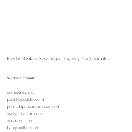
Bandar Masilam, Simalungun Regency, North Sumatra
WEBSITE TERKAIT
sumselnews.id
publikjabodetabek.id
pemudapancasilamedan.com
ayokalimantan.com
ayosumut.com
bangsaoffline.com