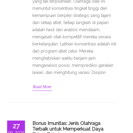
yang tak terpisahkan. Olahraga otak ini
menuntut konsentrasi tingkat tinggi dan
kemampuan berpikir strategis yang tajam
dari setiap atlet. Setiap langkah di papan
adalah hasil dari analisis mendalam,
mengasah otak kompetitif mereka secara
berkelanjutan. Latihan konsentrasi adalah inti
dari program atlet catur. Mereka
menghabiskan waktu berjam-jam
menganalisis posisi, memprediksi gerakan
lawan, dan menghitung variasi. Disiplin
Read More
Bonus Imunitas: Jenis Olahraga
27
Terbaik untuk Memperkuat Daya
09, 2025