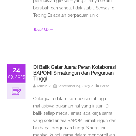
permukaan gletser—yang sifatnya selalu
berubah dan sangat tidak stabil. Sensasi di
Tebing Es adalah perpaduan unik
Read More
Di Balik Gelar Juara: Peran Kolaborasi
24
BAPOMI Simalungun dan Perguruan
09, 2025
Tinggi
Admin
/
September 24, 2025
/
Berita
Gelar juara dalam kompetisi olahraga
mahasiswa bukanlah hal yang instan. Di
balik setiap medali emas, ada kerja sama
yang solid antara BAPOMI Simalungun dan
berbagai perguruan tinggi. Sinergi ini
menjadi kunci utama dalam mengorbitkan