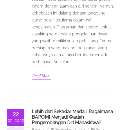
dalam dengan alam dan diri sendiri. Namun,
kebebasan ini datang dengan tanggung
jawab besar, terutama dalam hal
keselamatan. Tips aman dan strategi untuk
kayaking solo adalah pengetahuan dasar
yang wajib dimiliki setiap petualang. Tanpa
persiapan yang matang, perjalanan yang
seharusnya damai bisa berubah menjadi
berbahaya. Artikel ini
Read More
Lebih dari Sekadar Medali: Bagaimana
22
BAPOMI Menjadi Wadah
09, 2025
Pengembangan Diri Mahasiswa?
Admin
/
September 22, 2025
/
Berita