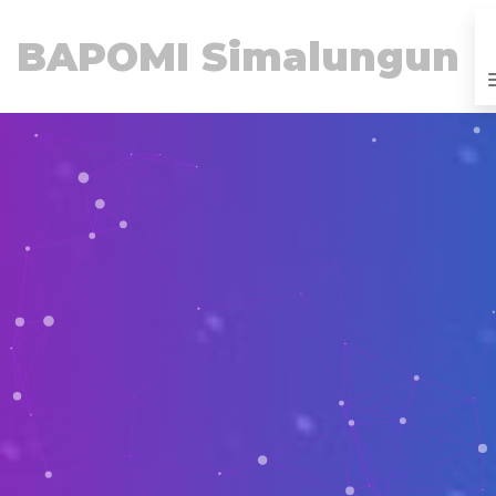
BAPOMI Simalungun