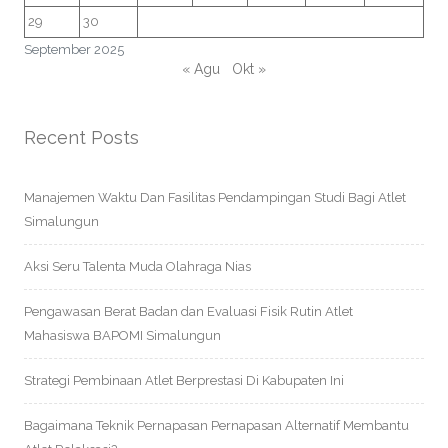
29
30
September 2025
« Agu
Okt »
Recent Posts
Manajemen Waktu Dan Fasilitas Pendampingan Studi Bagi Atlet
Simalungun
Aksi Seru Talenta Muda Olahraga Nias
Pengawasan Berat Badan dan Evaluasi Fisik Rutin Atlet
Mahasiswa BAPOMI Simalungun
Strategi Pembinaan Atlet Berprestasi Di Kabupaten Ini
Bagaimana Teknik Pernapasan Pernapasan Alternatif Membantu