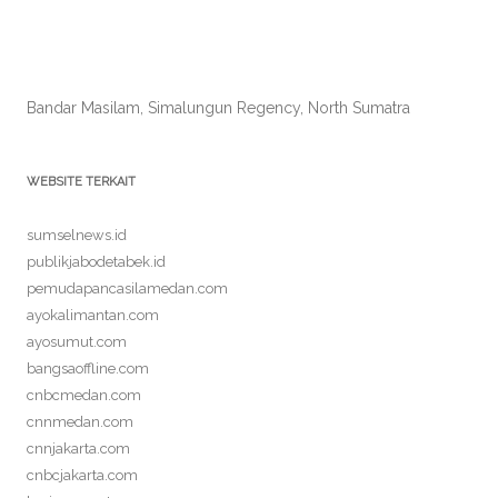
Bandar Masilam, Simalungun Regency, North Sumatra
WEBSITE TERKAIT
sumselnews.id
publikjabodetabek.id
pemudapancasilamedan.com
ayokalimantan.com
ayosumut.com
bangsaoffline.com
cnbcmedan.com
cnnmedan.com
cnnjakarta.com
cnbcjakarta.com