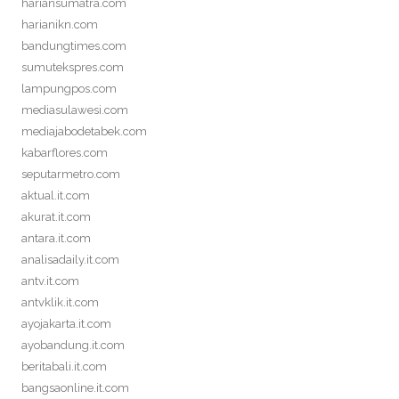
hariansumatra.com
harianikn.com
bandungtimes.com
sumutekspres.com
lampungpos.com
mediasulawesi.com
mediajabodetabek.com
kabarflores.com
seputarmetro.com
aktual.it.com
akurat.it.com
antara.it.com
analisadaily.it.com
antv.it.com
antvklik.it.com
ayojakarta.it.com
ayobandung.it.com
beritabali.it.com
bangsaonline.it.com