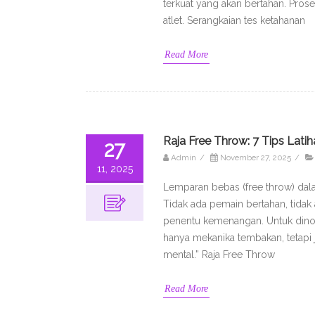
terkuat yang akan bertahan. Pros
atlet. Serangkaian tes ketahanan
Read More
Raja Free Throw: 7 Tips Lat
27
Admin
/
November 27, 2025
/
11, 2025
Lemparan bebas (free throw) dala
Tidak ada pemain bertahan, tidak
penentu kemenangan. Untuk dinob
hanya mekanika tembakan, tetapi
mental.” Raja Free Throw
Read More