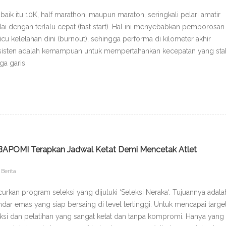
baik itu 10K, half marathon, maupun maraton, seringkali pelari amatir
ai dengan terlalu cepat (fast start). Hal ini menyebabkan pemborosan
u kelelahan dini (burnout), sehingga performa di kilometer akhir
nsisten adalah kemampuan untuk mempertahankan kecepatan yang sta
ga garis
: BAPOMI Terapkan Jadwal Ketat Demi Mencetak Atlet
Berita
kan program seleksi yang dijuluki ‘Seleksi Neraka‘. Tujuannya adala
dar emas yang siap bersaing di level tertinggi. Untuk mencapai targe
ksi dan pelatihan yang sangat ketat dan tanpa kompromi. Hanya yang