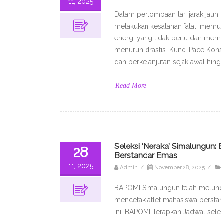
11, 2025
Dalam perlombaan lari jarak jauh, 
melakukan kesalahan fatal: memul
energi yang tidak perlu dan memic
menurun drastis. Kunci Pace Ko
dan berkelanjutan sejak awal hing
Read More
Seleksi ‘Neraka’ Simalungun
28
Berstandar Emas
11, 2025
Admin
/
November 28, 2025
/
BAPOMI Simalungun telah meluncur
mencetak atlet mahasiswa berstan
ini, BAPOMI Terapkan Jadwal sele