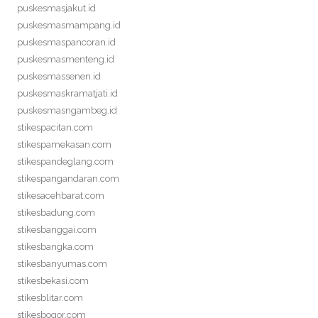
puskesmasjakut.id
puskesmasmampang.id
puskesmaspancoran.id
puskesmasmenteng.id
puskesmassenen.id
puskesmaskramatjati.id
puskesmasngambeg.id
stikespacitan.com
stikespamekasan.com
stikespandeglang.com
stikespangandaran.com
stikesacehbarat.com
stikesbadung.com
stikesbanggai.com
stikesbangka.com
stikesbanyumas.com
stikesbekasi.com
stikesblitar.com
stikesbogor.com