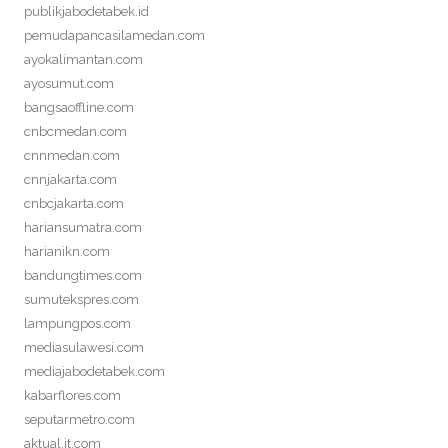
publikjabodetabek.id
pemudapancasilamedan.com
ayokalimantan.com
ayosumut.com
bangsaoffline.com
cnbcmedan.com
cnnmedan.com
cnnjakarta.com
cnbcjakarta.com
hariansumatra.com
harianikn.com
bandungtimes.com
sumutekspres.com
lampungpos.com
mediasulawesi.com
mediajabodetabek.com
kabarflores.com
seputarmetro.com
aktual.it.com