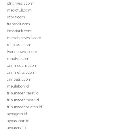
idntimes.it.com
metrotv.it.com
sctv.it.com
transtv.it.com
indosiar.it.com
metrotvnews.it.com
rctiplus.it.com
tvonenews.it.com
mnctv.it.com
cnnmedan.it.com
cnnmetro.it.com
cnnbali.it.com
meulaboh.id
tribunacehbarat.id
tribunacehbesar.id
tribunacehselatan.id
ayoagam.id
ayoasahan.id
ayoasmat.id