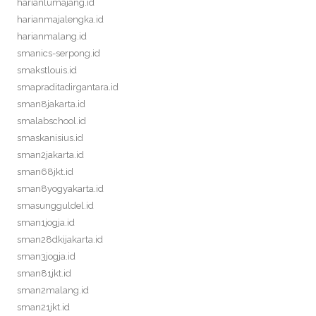
harianlumajang.id
harianmajalengka.id
harianmalang.id
smanics-serpong.id
smakstlouis.id
smapraditadirgantara.id
sman8jakarta.id
smalabschool.id
smaskanisius.id
sman2jakarta.id
sman68jkt.id
sman8yogyakarta.id
smasungguldel.id
sman1jogja.id
sman28dkijakarta.id
sman3jogja.id
sman81jkt.id
sman2malang.id
sman21jkt.id