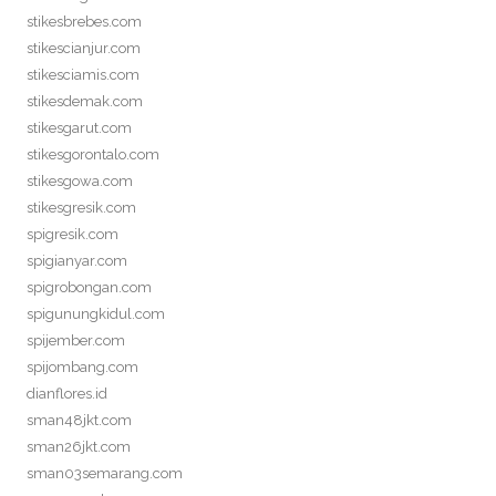
stikesbrebes.com
stikescianjur.com
stikesciamis.com
stikesdemak.com
stikesgarut.com
stikesgorontalo.com
stikesgowa.com
stikesgresik.com
spigresik.com
spigianyar.com
spigrobongan.com
spigunungkidul.com
spijember.com
spijombang.com
dianflores.id
sman48jkt.com
sman26jkt.com
sman03semarang.com