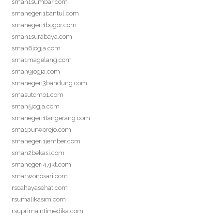
sman1sumbar.com
smanegeri1bantul.com
smanegeri1bogor.com
sman1surabaya.com
sman6jogja.com
sma1magelang.com
sman9jogja.com
smanegeri3bandung.com
smasutomo1.com
sman5jogja.com
smanegeri1tangerang.com
sma1purworejo.com
smanegeri1jember.com
sman2bekasi.com
smanegeri47jkt.com
sma1wonosari.com
rscahayasehat.com
rsumalikasim.com
rsuprimaintimedika.com