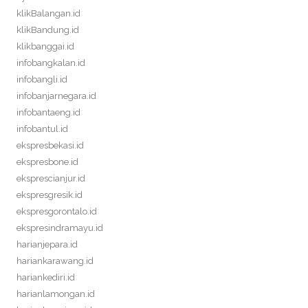
klikBalangan.id
klikBandung.id
klikbanggai.id
infobangkalan.id
infobangli.id
infobanjarnegara.id
infobantaeng.id
infobantul.id
ekspresbekasi.id
ekspresbone.id
eksprescianjur.id
ekspresgresik.id
ekspresgorontalo.id
ekspresindramayu.id
harianjepara.id
hariankarawang.id
hariankediri.id
harianlamongan.id