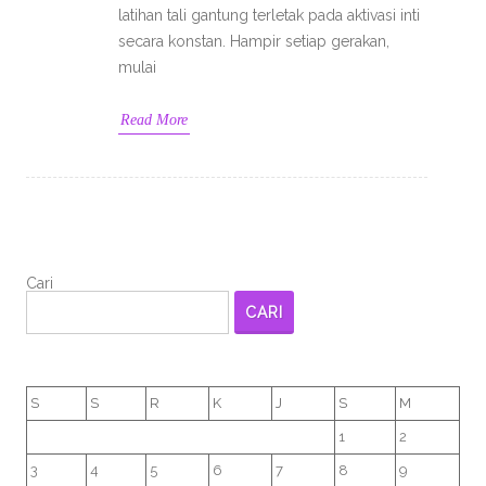
latihan tali gantung terletak pada aktivasi inti
secara konstan. Hampir setiap gerakan,
mulai
Read More
Cari
CARI
S
S
R
K
J
S
M
1
2
3
4
5
6
7
8
9