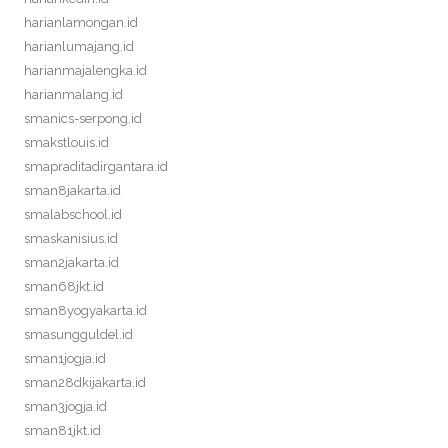
harianlamongan.id
harianlumajang.id
harianmajalengka.id
harianmalang.id
smanics-serpong.id
smakstlouis.id
smapraditadirgantara.id
sman8jakarta.id
smalabschool.id
smaskanisius.id
sman2jakarta.id
sman68jkt.id
sman8yogyakarta.id
smasungguldel.id
sman1jogja.id
sman28dkijakarta.id
sman3jogja.id
sman81jkt.id