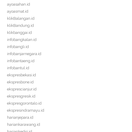
ayoasahan.id
ayoasmat.id
klikBalangan.id
klikBandung.id
klikbanggai.id
infobangkalan.id
infobangli.id
infobanjarnegara.id
infobantaeng.id
infobantul.id
ekspresbekasi.id
ekspresbone.id
eksprescianjur.id
ekspresgresik.id
ekspresgorontalo.id
ekspresindramayu.id
harianjepara.id
hariankarawang.id
hariankediri.id