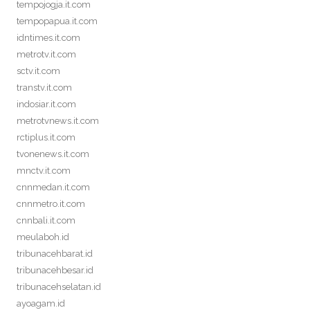
tempojogja.it.com
tempopapua.it.com
idntimes.it.com
metrotv.it.com
sctv.it.com
transtv.it.com
indosiar.it.com
metrotvnews.it.com
rctiplus.it.com
tvonenews.it.com
mnctv.it.com
cnnmedan.it.com
cnnmetro.it.com
cnnbali.it.com
meulaboh.id
tribunacehbarat.id
tribunacehbesar.id
tribunacehselatan.id
ayoagam.id