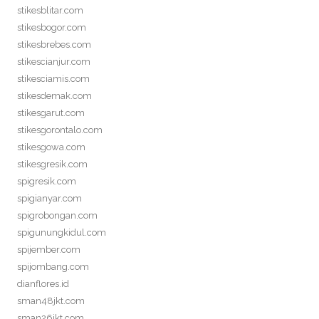
stikesblitar.com
stikesbogor.com
stikesbrebes.com
stikescianjur.com
stikesciamis.com
stikesdemak.com
stikesgarut.com
stikesgorontalo.com
stikesgowa.com
stikesgresik.com
spigresik.com
spigianyar.com
spigrobongan.com
spigunungkidul.com
spijember.com
spijombang.com
dianflores.id
sman48jkt.com
sman26jkt.com