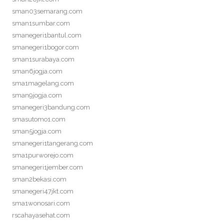
sman03semarang.com
sman1sumbar.com
smanegeri1bantul.com
smanegeri1bogor.com
sman1surabaya.com
sman6jogja.com
sma1magelang.com
sman9jogja.com
smanegeri3bandung.com
smasutomo1.com
sman5jogja.com
smanegeri1tangerang.com
sma1purworejo.com
smanegeri1jember.com
sman2bekasi.com
smanegeri47jkt.com
sma1wonosari.com
rscahayasehat.com