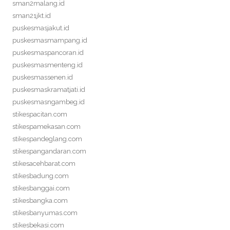
sman2malang.id
sman21jkt.id
puskesmasjakut.id
puskesmasmampang.id
puskesmaspancoran.id
puskesmasmenteng.id
puskesmassenen.id
puskesmaskramatjati.id
puskesmasngambeg.id
stikespacitan.com
stikespamekasan.com
stikespandeglang.com
stikespangandaran.com
stikesacehbarat.com
stikesbadung.com
stikesbanggai.com
stikesbangka.com
stikesbanyumas.com
stikesbekasi.com