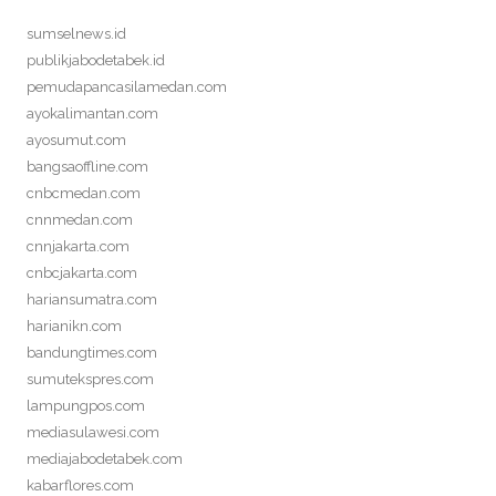
sumselnews.id
publikjabodetabek.id
pemudapancasilamedan.com
ayokalimantan.com
ayosumut.com
bangsaoffline.com
cnbcmedan.com
cnnmedan.com
cnnjakarta.com
cnbcjakarta.com
hariansumatra.com
harianikn.com
bandungtimes.com
sumutekspres.com
lampungpos.com
mediasulawesi.com
mediajabodetabek.com
kabarflores.com