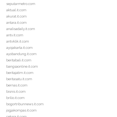
seputarmetro.com
aktual.it.com
akurat.it.com
antara.it.com
analisadaily.it.com
antv.it.com
antvklik.it.com
ayojakarta.it.com
ayobandung.it.com
beritabali.it.com
bangsaonline.it.com
beritajatim.it.com
beritasatu.it.com
bernas.it.com
bisnis.it.com
brilio.it.com
bogortribunnews.it.com
jogjakompas.it.com
cekaja.it.com