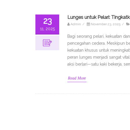
Lunges untuk Pelari: Tingka
23
Admin
/
November 23, 2025
/
11, 2025
Bagi seorang pelari, kekuatan da
pencegahan cedera. Meskipun berl
kekuatan khusus untuk meningkatk
peran lunges menjadi sangat vital
aksi berlari—satu kaki bekerja, se
Read More