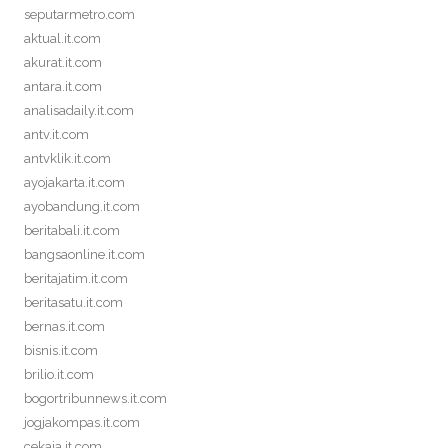
seputarmetro.com
aktual.it.com
akurat.it.com
antara.it.com
analisadaily.it.com
antv.it.com
antvklik.it.com
ayojakarta.it.com
ayobandung.it.com
beritabali.it.com
bangsaonline.it.com
beritajatim.it.com
beritasatu.it.com
bernas.it.com
bisnis.it.com
brilio.it.com
bogortribunnews.it.com
jogjakompas.it.com
cekaja.it.com