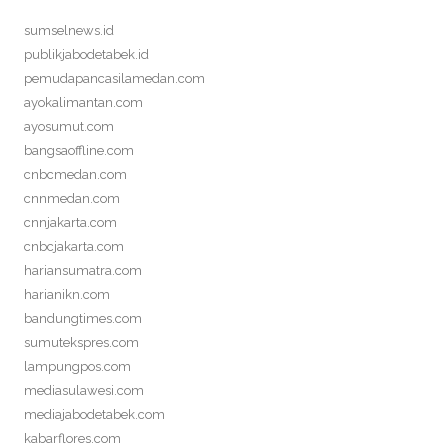
sumselnews.id
publikjabodetabek.id
pemudapancasilamedan.com
ayokalimantan.com
ayosumut.com
bangsaoffline.com
cnbcmedan.com
cnnmedan.com
cnnjakarta.com
cnbcjakarta.com
hariansumatra.com
harianikn.com
bandungtimes.com
sumutekspres.com
lampungpos.com
mediasulawesi.com
mediajabodetabek.com
kabarflores.com