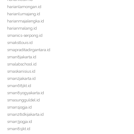
harianlamongan.id
harianlumajang.id
harianmajalengka.id
harianmalang.id
smanics-serpong.id
smakstlouis.id
smapraditadirgantara.id
sman8jakarta.id
smalabschool.id
smaskanisius.id
sman2jakarta.id
sman68jkt.id
sman8yogyakarta.id
smasungguldel.id
sman1jogja.id
sman28dkijakarta.id
sman3jogja.id
sman81jkt.id