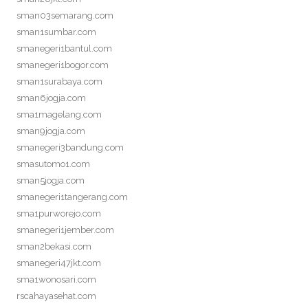
sman03semarang.com
sman1sumbar.com
smanegeri1bantul.com
smanegeri1bogor.com
sman1surabaya.com
sman6jogja.com
sma1magelang.com
sman9jogja.com
smanegeri3bandung.com
smasutomo1.com
sman5jogja.com
smanegeri1tangerang.com
sma1purworejo.com
smanegeri1jember.com
sman2bekasi.com
smanegeri47jkt.com
sma1wonosari.com
rscahayasehat.com