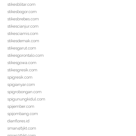
stikesblitar.com
stikesbogor.com
stikesbrebes.com
stikescianjur.com
stikesciamis.com
stikesdemak.com
stikesgarut.com
stikesgorontalo.com
stikesgowa.com
stikesgresik.com
spigresik.com
spigianyar.com
spigrobongan.com
spigunungkidul.com
spijember.com
spijombang.com
dianflores.id
sman48jkt.com
sman26jkt.com