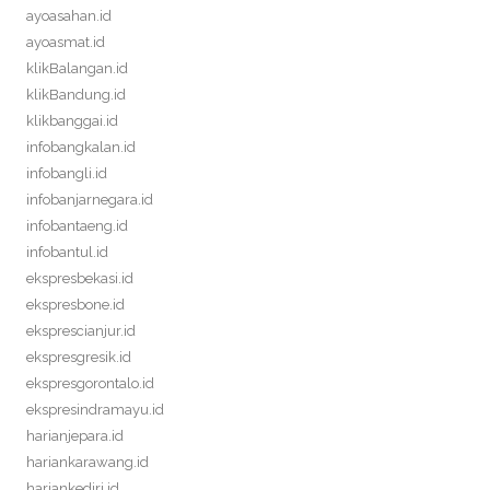
ayoasahan.id
ayoasmat.id
klikBalangan.id
klikBandung.id
klikbanggai.id
infobangkalan.id
infobangli.id
infobanjarnegara.id
infobantaeng.id
infobantul.id
ekspresbekasi.id
ekspresbone.id
eksprescianjur.id
ekspresgresik.id
ekspresgorontalo.id
ekspresindramayu.id
harianjepara.id
hariankarawang.id
hariankediri.id