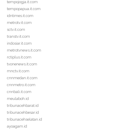
tempojogja.it.com
tempopapua.it.com
idntimes.it.com
metrotv.it.com
sctv.it.com
transtv.it.com
indosiar.it.com
metrotvnews.it.com
rctiplus.it.com
tvonenews.it.com
mnctv.it.com
cnnmedan.it.com
cnnmetro.it.com
cnnbali.it.com
meulaboh.id
tribunacehbarat.id
tribunacehbesar.id
tribunacehselatan.id
ayoagam.id