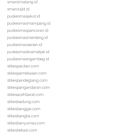
sman2malang.id
sman21jkt.id
puskesmasjakut.id
puskesmasmampang.id
puskesmaspancoran.id
puskesmasmenteng.id
puskesmassenen.id
puskesmaskramatjati.id
puskesmasngambeg.id
stikespacitan.com
stikespamekasan.com
stikespandeglang.com
stikespangandaran.com
stikesacehbarat.com
stikesbadung.com
stikesbanggai.com
stikesbangka.com
stikesbanyumas.com
stikesbekasi.com