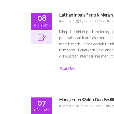
Latihan Intensif untuk Merai
08
Admin
/
Agustus 8, 2026
/
Be
08, 2026
Mimpi berdiri di podium terting
pengorbanan luar biasa berupa ribu
meraih medali emas adalah rutinit
kompromi. Pelatih tidak memberik
di kejuaraan internasional menunt
Read More
Manajemen Waktu Dan Fasilit
07
Admin
/
Agustus 7, 2026
/
Ol
08, 2026