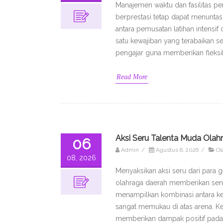
Manajemen waktu dan fasilitas p
berprestasi tetap dapat menunta
antara pemusatan latihan intensif
satu kewajiban yang terabaikan s
pengajar guna memberikan fleksib
Read More
Aksi Seru Talenta Muda Olah
06
Admin
/
Agustus 6, 2026
/
Ol
08, 2026
Menyaksikan aksi seru dari para 
olahraga daerah memberikan sens
menampilkan kombinasi antara keli
sangat memukau di atas arena. Ke
memberikan dampak positif pada 