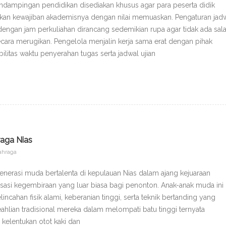
endampingan pendidikan disediakan khusus agar para peserta didik
skan kewajiban akademisnya dengan nilai memuaskan. Pengaturan jad
 dengan jam perkuliahan dirancang sedemikian rupa agar tidak ada sal
ecara merugikan. Pengelola menjalin kerja sama erat dengan pihak
ilitas waktu penyerahan tugas serta jadwal ujian
raga Nias
ahraga
generasi muda bertalenta di kepulauan Nias dalam ajang kejuaraan
asi kegembiraan yang luar biasa bagi penonton. Anak-anak muda ini
ncahan fisik alami, keberanian tinggi, serta teknik bertanding yang
ahlian tradisional mereka dalam melompati batu tinggi ternyata
kelentukan otot kaki dan