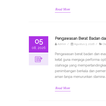
Read More
Pengawasan Berat Badan dan
05
Admin
/
Agustus 5, 2026
/
Ol
08, 2026
Pengawasan berat badan dan evalu
ketat guna menjaga performa optim
olahraga yang mempertandingkan k
penimbangan berkala dan pemeri
aman tanpa menurunkan stamina a
Read More