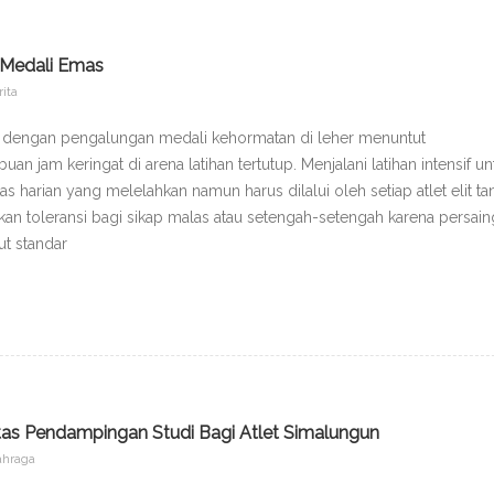
h Medali Emas
rita
gi dengan pengalungan medali kehormatan di leher menuntut
an jam keringat di arena latihan tertutup. Menjalani latihan intensif un
as harian yang melelahkan namun harus dilalui oleh setiap atlet elit ta
an toleransi bagi sikap malas atau setengah-setengah karena persai
ut standar
as Pendampingan Studi Bagi Atlet Simalungun
ahraga