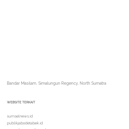
Bandar Masilam, Simalungun Regency, North Sumatra
WEBSITE TERKAIT
sumselnews.id
publikjabodetabek.id