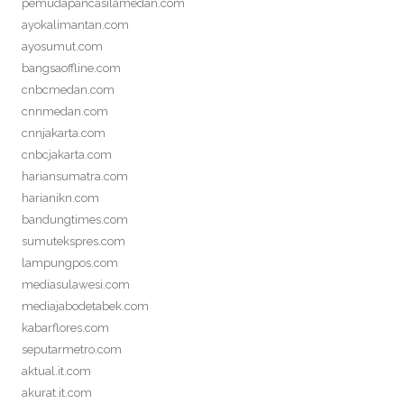
pemudapancasilamedan.com
ayokalimantan.com
ayosumut.com
bangsaoffline.com
cnbcmedan.com
cnnmedan.com
cnnjakarta.com
cnbcjakarta.com
hariansumatra.com
harianikn.com
bandungtimes.com
sumutekspres.com
lampungpos.com
mediasulawesi.com
mediajabodetabek.com
kabarflores.com
seputarmetro.com
aktual.it.com
akurat.it.com