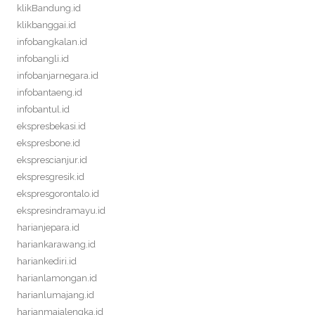
klikBandung.id
klikbanggai.id
infobangkalan.id
infobangli.id
infobanjarnegara.id
infobantaeng.id
infobantul.id
ekspresbekasi.id
ekspresbone.id
eksprescianjur.id
ekspresgresik.id
ekspresgorontalo.id
ekspresindramayu.id
harianjepara.id
hariankarawang.id
hariankediri.id
harianlamongan.id
harianlumajang.id
harianmajalengka.id