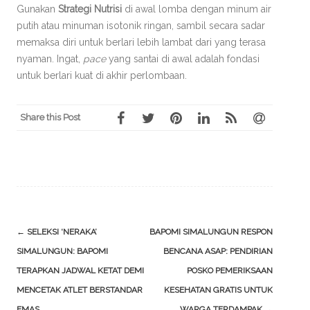
Gunakan
Strategi Nutrisi
di awal lomba dengan minum air
putih atau minuman isotonik ringan, sambil secara sadar
memaksa diri untuk berlari lebih lambat dari yang terasa
nyaman. Ingat,
pace
yang santai di awal adalah fondasi
untuk berlari kuat di akhir perlombaan.
Share this Post
Post
←
SELEKSI ‘NERAKA’
BAPOMI SIMALUNGUN RESPON
navigation
SIMALUNGUN: BAPOMI
BENCANA ASAP: PENDIRIAN
TERAPKAN JADWAL KETAT DEMI
POSKO PEMERIKSAAN
MENCETAK ATLET BERSTANDAR
KESEHATAN GRATIS UNTUK
EMAS
WARGA TERDAMPAK
→