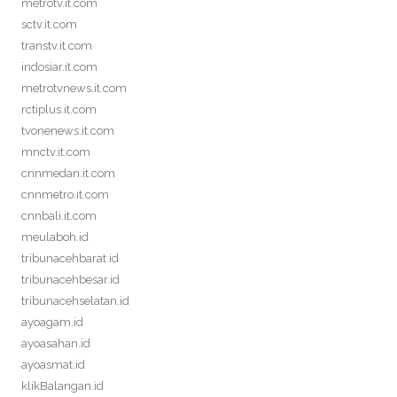
metrotv.it.com
sctv.it.com
transtv.it.com
indosiar.it.com
metrotvnews.it.com
rctiplus.it.com
tvonenews.it.com
mnctv.it.com
cnnmedan.it.com
cnnmetro.it.com
cnnbali.it.com
meulaboh.id
tribunacehbarat.id
tribunacehbesar.id
tribunacehselatan.id
ayoagam.id
ayoasahan.id
ayoasmat.id
klikBalangan.id