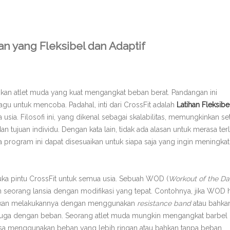
an yang Fleksibel dan Adaptif
kan atlet muda yang kuat mengangkat beban berat. Pandangan ini
agu untuk mencoba. Padahal, inti dari CrossFit adalah
Latihan Fleksibe
ia. Filosofi ini, yang dikenal sebagai skalabilitas, memungkinkan se
 tujuan individu. Dengan kata lain, tidak ada alasan untuk merasa terl
a program ini dapat disesuaikan untuk siapa saja yang ingin meningka
a pintu CrossFit untuk semua usia. Sebuah WOD (
Workout of the Da
 seorang lansia dengan modifikasi yang tepat. Contohnya, jika WOD h
 akan melakukannya dengan menggunakan
resistance band
atau bahka
u juga dengan beban. Seorang atlet muda mungkin mengangkat barbel
bisa menggunakan beban yang lebih ringan atau bahkan tanpa beban