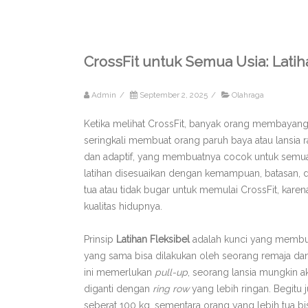
CrossFit untuk Semua Usia: Latih
Admin
/
September 2, 2025
/
Olahraga
Ketika melihat CrossFit, banyak orang membayang
seringkali membuat orang paruh baya atau lansia r
dan adaptif, yang membuatnya cocok untuk semua us
latihan disesuaikan dengan kemampuan, batasan, dan
tua atau tidak bugar untuk memulai CrossFit, karen
kualitas hidupnya.
Prinsip
Latihan Fleksibel
adalah kunci yang membuk
yang sama bisa dilakukan oleh seorang remaja dan
ini memerlukan
pull-up
, seorang lansia mungkin
diganti dengan
ring row
yang lebih ringan. Begit
seberat 100 kg, sementara orang yang lebih tua 