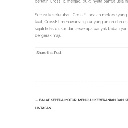
berlatih CrossFit, menjadi bukti nyata bahwa usia 
Secara keseluruhan, CrossFit adalah metode yang 
kuat, CrossFit menawarkan jalur yang aman dan efe
sejati tidak diukur dari seberapa banyak beban ya
bergerak maju.
Share this Post
Post
←
BALAP SEPEDA MOTOR: MENGUJI KEBERANIAN DAN KE
navigation
LINTASAN