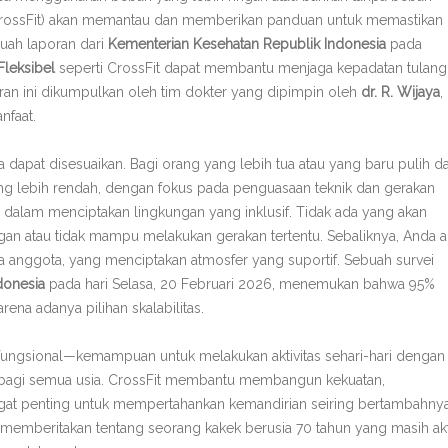
 CrossFit) akan memantau dan memberikan panduan untuk memastikan
buah laporan dari
Kementerian Kesehatan Republik Indonesia
pada
Fleksibel
seperti CrossFit dapat membantu menjaga kepadatan tulang
oran ini dikumpulkan oleh tim dokter yang dipimpin oleh
dr. R. Wijaya
,
nfaat.
a dapat disesuaikan. Bagi orang yang lebih tua atau yang baru pulih da
yang lebih rendah, dengan fokus pada penguasaan teknik dan gerakan
 dalam menciptakan lingkungan yang inklusif. Tidak ada yang akan
n atau tidak mampu melakukan gerakan tertentu. Sebaliknya, Anda 
anggota, yang menciptakan atmosfer yang suportif. Sebuah survei
donesia
pada hari Selasa, 20 Februari 2026, menemukan bahwa 95%
na adanya pilihan skalabilitas.
 fungsional—kemampuan untuk melakukan aktivitas sehari-hari dengan
ng bagi semua usia. CrossFit membantu membangun kekuatan,
gat penting untuk mempertahankan kemandirian seiring bertambahny
al memberitakan tentang seorang kakek berusia 70 tahun yang masih akt