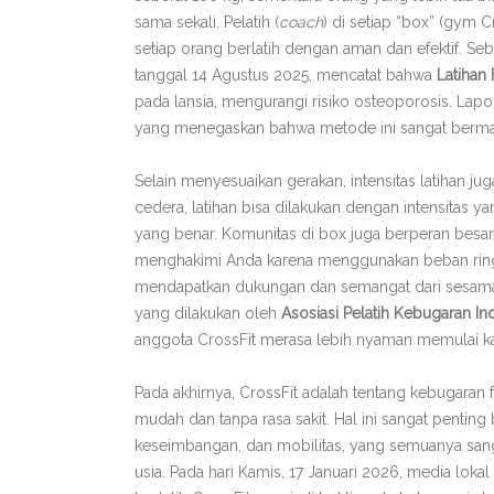
sama sekali. Pelatih (
coach
) di setiap “box” (gym
setiap orang berlatih dengan aman dan efektif. Se
tanggal 14 Agustus 2025, mencatat bahwa
Latihan 
pada lansia, mengurangi risiko osteoporosis. Lap
yang menegaskan bahwa metode ini sangat berma
Selain menyesuaikan gerakan, intensitas latihan jug
cedera, latihan bisa dilakukan dengan intensitas 
yang benar. Komunitas di box juga berperan besar
menghakimi Anda karena menggunakan beban ringa
mendapatkan dukungan dan semangat dari sesama 
yang dilakukan oleh
Asosiasi Pelatih Kebugaran In
anggota CrossFit merasa lebih nyaman memulai kare
Pada akhirnya, CrossFit adalah tentang kebugaran
mudah dan tanpa rasa sakit. Hal ini sangat penti
keseimbangan, dan mobilitas, yang semuanya san
usia. Pada hari Kamis, 17 Januari 2026, media lok