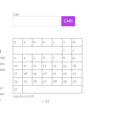
Cari
CARI
S
S
R
K
J
S
M
1
2
l
tiap
3
4
5
6
7
8
9
alu
10
11
12
13
14
15
16
tkan
17
18
19
20
21
22
23
24
25
26
27
28
29
30
y
)
31
ari
Agustus 2026
n
« Jul