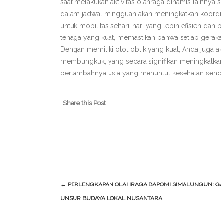
saat melakukan aktivitas olahraga dinamis lainnya se
dalam jadwal mingguan akan meningkatkan koordina
untuk mobilitas sehari-hari yang lebih efisien dan b
tenaga yang kuat, memastikan bahwa setiap gerak
Dengan memiliki otot oblik yang kuat, Anda jug
membungkuk, yang secara signifikan meningkatkan 
bertambahnya usia yang menuntut kesehatan send
Share this Post
Post
←
PERLENGKAPAN OLAHRAGA BAPOMI SIMALUNGUN: 
navigation
UNSUR BUDAYA LOKAL NUSANTARA