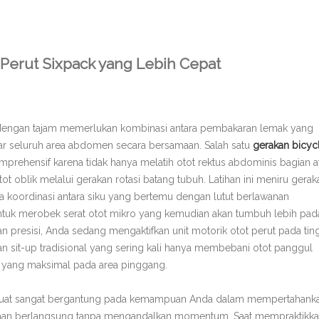
Perut Sixpack yang Lebih Cepat
i dengan tajam memerlukan kombinasi antara pembakaran lemak yang
ar seluruh area abdomen secara bersamaan. Salah satu
gerakan bicyc
prehensif karena tidak hanya melatih otot rektus abdominis bagian a
tot oblik melalui gerakan rotasi batang tubuh. Latihan ini meniru gerak
 koordinasi antara siku yang bertemu dengan lutut berlawanan
 untuk merobek serat otot mikro yang kemudian akan tumbuh lebih pada
n presisi, Anda sedang mengaktifkan unit motorik otot perut pada tin
n sit-up tradisional yang sering kali hanya membebani otot panggul
a yang maksimal pada area pinggang.
 kuat sangat bergantung pada kemampuan Anda dalam mempertahank
atihan berlangsung tanpa mengandalkan momentum. Saat mempraktikk