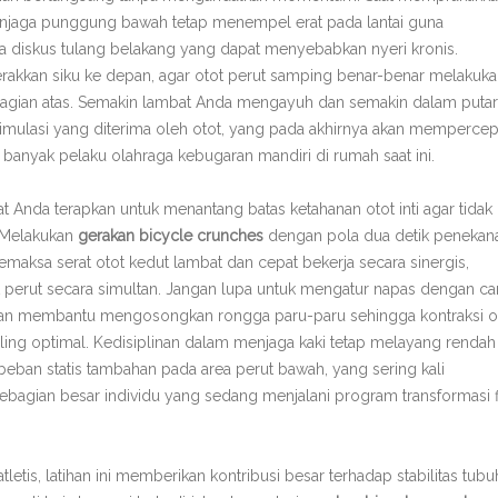
menjaga punggung bawah tetap menempel erat pada lantai guna
a diskus tulang belakang yang dapat menyebabkan nyeri kronis.
rakkan siku ke depan, agar otot perut samping benar-benar melakuk
agian atas. Semakin lambat Anda mengayuh dan semakin dalam puta
timulasi yang diterima oleh otot, yang pada akhirnya akan mempercep
 banyak pelaku olahraga kebugaran mandiri di rumah saat ini.
t Anda terapkan untuk menantang batas ketahanan otot inti agar tidak
 Melakukan
gerakan bicycle crunches
dengan pola dua detik penekan
n memaksa serat otot kedut lambat dan cepat bekerja secara sinergis,
t perut secara simultan. Jangan lupa untuk mengatur napas dengan ca
kan membantu mengosongkan rongga paru-paru sehingga kontraksi o
ing optimal. Kedisiplinan dalam menjaga kaki tetap melayang rendah
eban statis tambahan pada area perut bawah, yang sering kali
ebagian besar individu yang sedang menjalani program transformasi f
letis, latihan ini memberikan kontribusi besar terhadap stabilitas tubu