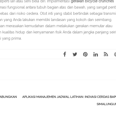
perti lari atau seni bela diri. Implementasi
gerakan bicycle crunches
si fungsional antara tubuh bagian atas dan bawah, yang sangat pent
ebas dari risiko cedera. Otot inti yang stabil bertindak sebagai transmi
an yang Anda lakukan memiliki landasan yang kokoh dan seimbang.
a akan merasakan kemudahan dalam melakukan gerakan memutar atau
kualitas hidup dan kenyamanan fisik Anda dalam jangka panjang seir
i yang prima.
GABUNGKAN
APLIKASI MANAJEMEN JADWAL LATIHAN: INOVASI CERDAS BA
SIMALUNG