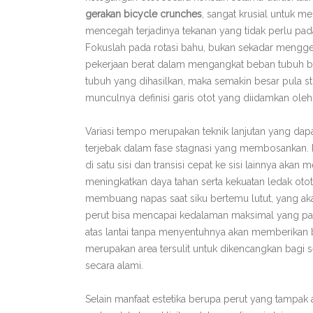
gerakan bicycle crunches
, sangat krusial untuk 
mencegah terjadinya tekanan yang tidak perlu pad
Fokuslah pada rotasi bahu, bukan sekadar mengge
pekerjaan berat dalam mengangkat beban tubuh b
tubuh yang dihasilkan, maka semakin besar pula s
munculnya definisi garis otot yang diidamkan oleh
Variasi tempo merupakan teknik lanjutan yang dapa
terjebak dalam fase stagnasi yang membosankan.
di satu sisi dan transisi cepat ke sisi lainnya aka
meningkatkan daya tahan serta kekuatan ledak oto
membuang napas saat siku bertemu lutut, yang a
perut bisa mencapai kedalaman maksimal yang pal
atas lantai tanpa menyentuhnya akan memberikan b
merupakan area tersulit untuk dikencangkan bagi s
secara alami.
Selain manfaat estetika berupa perut yang tampak at