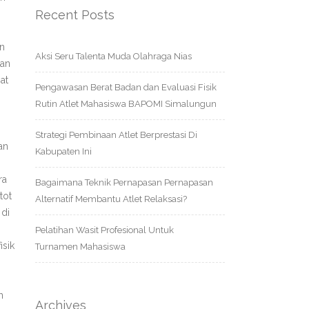
Recent Posts
an
Aksi Seru Talenta Muda Olahraga Nias
ran
at
Pengawasan Berat Badan dan Evaluasi Fisik
Rutin Atlet Mahasiswa BAPOMI Simalungun
Strategi Pembinaan Atlet Berprestasi Di
an
Kabupaten Ini
ra
Bagaimana Teknik Pernapasan Pernapasan
tot
Alternatif Membantu Atlet Relaksasi?
 di
Pelatihan Wasit Profesional Untuk
isik
Turnamen Mahasiswa
h
Archives