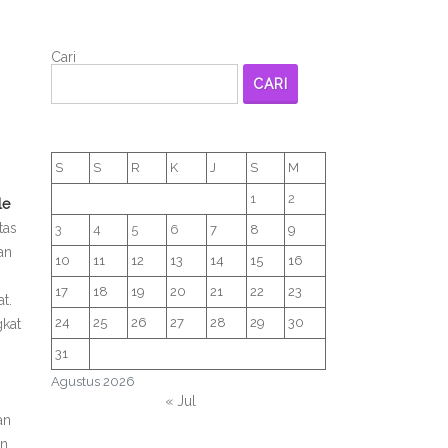
Cari
CARI
S
S
R
K
J
S
M
1
2
le
tas
3
4
5
6
7
8
9
an
10
11
12
13
14
15
16
17
18
19
20
21
22
23
t.
24
25
26
27
28
29
30
gkat
31
Agustus 2026
« Jul
an
an