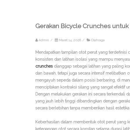
Gerakan Bicycle Crunches untuk 
Admin
/
Maret 14, 2026
/
Olahraga
Mendapatkan tampilan otot perut yang terdefinis
konsisten dan latihan isolasi yang mampu menyas
crunches
dianggap sebagai latihan yang paling kom
dan bawah, tetapi juga secara intensif melibatkan o
mengayuh sepeda dalam posisi berbaring, di mana
menciptakan kontraksi silang yang sangat efektif
Dengan melakukan gerakan ini secara terkendali da
yang jauh lebih tinggi dibandingkan dengan geraka
secara berlebihan tanpa memberikan hasil estetik
Keberhasilan dalam membentuk otot perut yang
ketegangan otot secara konstan selama durasi l