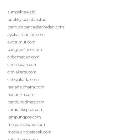
sumselnews.id
publikjabodetabek.id
pemudapancasilamedan.com
ayokalimantan.com
ayosumut.com
bangsaoffline.com
cnbcmedan.com
cnnmedan.com
cnnjakarta.com
cnbcjakarta.com
hariansumatra.com
harianikn.com
bandungtimes.com
sumutekspres.com
lampungpos.com
mediasulawesi.com
mediajabodetabek.com
kabarflores.com