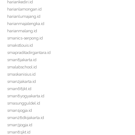
hariankediri.id
harianlamongan.id
harianlumajang.id
harianmajalengka.id
harianmalang.id
smanics-serpong.id
smakstlouis.id
smapraditadirgantara.id
sman8jakarta.id
smalabschool.id
smaskanisius.id
sman2jakarta.id
sman68jkt.id
sman8yogyakarta.id
smasungguldel.id
sman1jogja.id
sman28dkijakarta.id
sman3jogja.id
sman81jkt.id