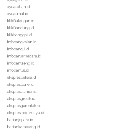
ayoasahan.id
ayoasmat.id
klikBalangan.id
klikBandung.id
klikbanggai.id
infobangkalan.id
infobangli.id
infobanjarnegara.id
infobantaeng.id
infobantul.id
ekspresbekasi.id
ekspresbone.id
eksprescianjur.id
ekspresgresik.id
ekspresgorontalo.id
ekspresindramayu.id
harianjepara.id
hariankarawang.id