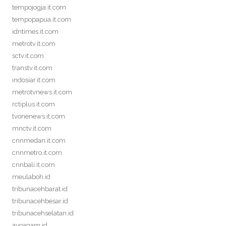
tempojogja.it.com
tempopapua.it.com
idntimes.it.com
metrotv.it.com
sctv.it.com
transtv.it.com
indosiar.it.com
metrotvnews.it.com
rctiplus.it.com
tvonenews.it.com
mnctv.it.com
cnnmedan.it.com
cnnmetro.it.com
cnnbali.it.com
meulaboh.id
tribunacehbarat.id
tribunacehbesar.id
tribunacehselatan.id
ayoagam.id