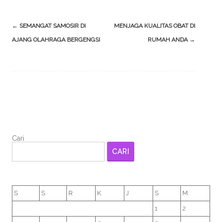
Post
←
SEMANGAT SAMOSIR DI
MENJAGA KUALITAS OBAT DI
navigation
AJANG OLAHRAGA BERGENGSI
RUMAH ANDA
→
Cari
CARI
S
S
R
K
J
S
M
1
2