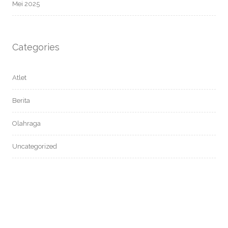
Mei 2025
Categories
Atlet
Berita
Olahraga
Uncategorized