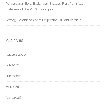
Pengawasan Berat Badan dan Evaluasi Fisik Rutin Atlet
Mahasiswa BAPOMI Simalungun
Strategi Pembinaan Atlet Berprestasi Di Kabupaten Ini
Archives
Agustus 2026
Juli 2026
Juni 2026
Mei 2026
April 2026