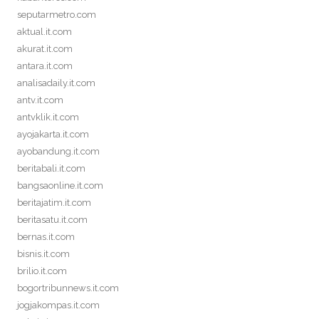
seputarmetro.com
aktual.it.com
akurat.it.com
antara.it.com
analisadaily.it.com
antv.it.com
antvklik.it.com
ayojakarta.it.com
ayobandung.it.com
beritabali.it.com
bangsaonline.it.com
beritajatim.it.com
beritasatu.it.com
bernas.it.com
bisnis.it.com
brilio.it.com
bogortribunnews.it.com
jogjakompas.it.com