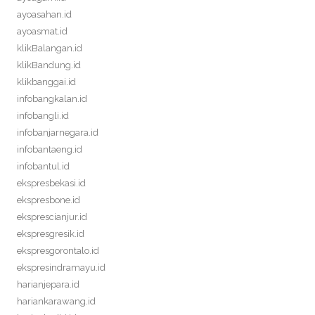
ayoasahan.id
ayoasmat.id
klikBalangan.id
klikBandung.id
klikbanggai.id
infobangkalan.id
infobangli.id
infobanjarnegara.id
infobantaeng.id
infobantul.id
ekspresbekasi.id
ekspresbone.id
eksprescianjur.id
ekspresgresik.id
ekspresgorontalo.id
ekspresindramayu.id
harianjepara.id
hariankarawang.id