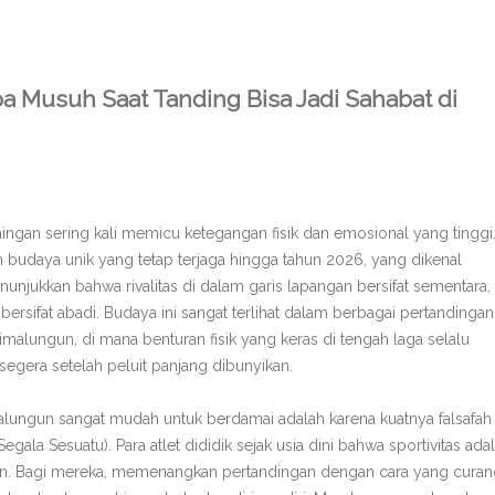
 Musuh Saat Tanding Bisa Jadi Sahabat di
ingan sering kali memicu ketegangan fisik dan emosional yang tinggi
h budaya unik yang tetap terjaga hingga tahun 2026, yang dikenal
unjukkan bahwa rivalitas di dalam garis lapangan bersifat sementara,
bersifat abadi. Budaya ini sangat terlihat dalam berbagai pertandingan
imalungun, di mana benturan fisik yang keras di tengah laga selalu
egera setelah peluit panjang dibunyikan.
alungun sangat mudah untuk berdamai adalah karena kuatnya falsafah
la Sesuatu). Para atlet dididik sejak usia dini bahwa sportivitas ada
ngun. Bagi mereka, memenangkan pertandingan dengan cara yang cura