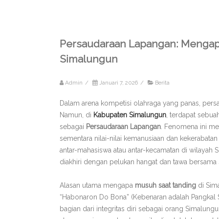
Persaudaraan Lapangan: Mengapa
Simalungun
Admin
/
Januari 7, 2026
/
Berita
Dalam arena kompetisi olahraga yang panas, persa
Namun, di
Kabupaten Simalungun
, terdapat sebua
sebagai
Persaudaraan Lapangan
. Fenomena ini men
sementara nilai-nilai kemanusiaan dan kekerabatan 
antar-mahasiswa atau antar-kecamatan di wilayah S
diakhiri dengan pelukan hangat dan tawa bersama s
Alasan utama mengapa
musuh saat tanding
di Sim
“Habonaron Do Bona” (Kebenaran adalah Pangkal Sega
bagian dari integritas diri sebagai orang Simalu