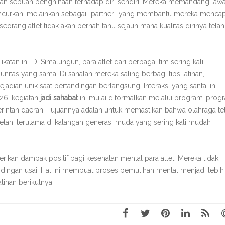
lah sebuah penghinaan terhadap diri sendiri. Mereka memandang law
ncurkan, melainkan sebagai “partner” yang membantu mereka mencap
orang atlet tidak akan pernah tahu sejauh mana kualitas dirinya telah
ikatan ini. Di Simalungun, para atlet dari berbagai tim sering kali
itas yang sama. Di sanalah mereka saling berbagi tips latihan,
adian unik saat pertandingan berlangsung. Interaksi yang santai ini
26, kegiatan
jadi sahabat
ini mulai diformalkan melalui program-prog
rintah daerah. Tujuannya adalah untuk memastikan bahwa olahraga te
lah, terutama di kalangan generasi muda yang sering kali mudah
ikan dampak positif bagi kesehatan mental para atlet. Mereka tidak
ingan usai. Hal ini membuat proses pemulihan mental menjadi lebih
tihan berikutnya.