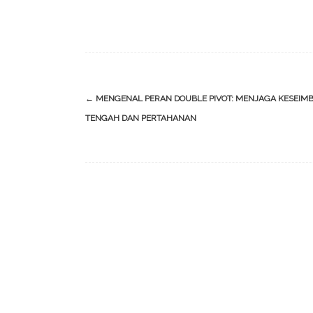
Post
←
MENGENAL PERAN DOUBLE PIVOT: MENJAGA KESEIMB
navigation
TENGAH DAN PERTAHANAN