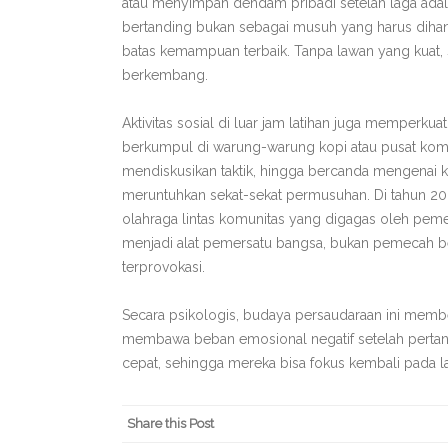
atau menyimpan dendam pribadi setelah laga ada
bertanding bukan sebagai musuh yang harus diha
batas kemampuan terbaik. Tanpa lawan yang kuat, se
berkembang.
Aktivitas sosial di luar jam latihan juga memperkuat 
berkumpul di warung-warung kopi atau pusat komun
mendiskusikan taktik, hingga bercanda mengenai kej
meruntuhkan sekat-sekat permusuhan. Di tahun 20
olahraga lintas komunitas yang digagas oleh peme
menjadi alat pemersatu bangsa, bukan pemecah be
terprovokasi.
Secara psikologis, budaya persaudaraan ini member
membawa beban emosional negatif setelah pertand
cepat, sehingga mereka bisa fokus kembali pada la
Share this Post