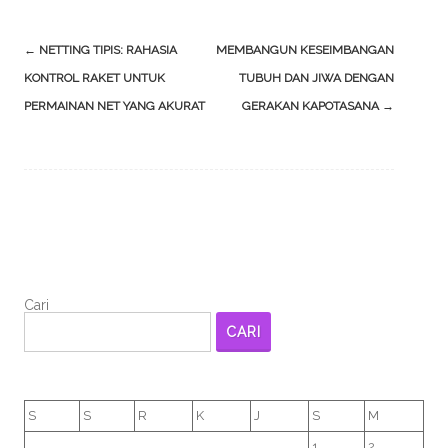
Post
←
NETTING TIPIS: RAHASIA
MEMBANGUN KESEIMBANGAN
navigation
KONTROL RAKET UNTUK
TUBUH DAN JIWA DENGAN
PERMAINAN NET YANG AKURAT
GERAKAN KAPOTASANA
→
Cari
CARI
S
S
R
K
J
S
M
1
2