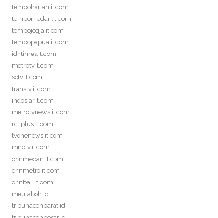
tempoharian.it.com
tempomedan.it.com
tempojogja.it.com
tempopapua.it.com
idntimes.it.com
metrotv.it.com
sctv.it.com
transtv.it.com
indosiar.it.com
metrotvnews.it.com
rctiplus.it.com
tvonenews.it.com
mnctv.it.com
cnnmedan.it.com
cnnmetro.it.com
cnnbali.it.com
meulaboh.id
tribunacehbarat.id
tribunacehbesar.id