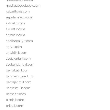
mediajabodetabek.com
kabarflores.com
seputarmetro.com
aktual.it.com
akurat.it.com
antara.it.com
analisadaily.it.com
antv.it.com
antvklik.it.com
ayojakarta.it.com
ayobandung.it.com
beritabali.it.com
bangsaonline.it.com
beritajatim.it.com
beritasatu.it.com
bernas.it.com
bisnis.it.com
brilio.it.com