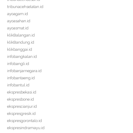
tribunacehselatan.id
ayoagam.id
ayoasahan.id
ayoasmat.id
klikBalangan.id
klikBandung.id
klikbanggai.id
infobangkalan.id
infobangli.id
infobanjarnegara.id
infobantaeng.id
infobantul.id
ekspresbekasi.id
ekspresbone.id
eksprescianjur.id
ekspresgresik.id
ekspresgorontalo.id
ekspresindramayu.id