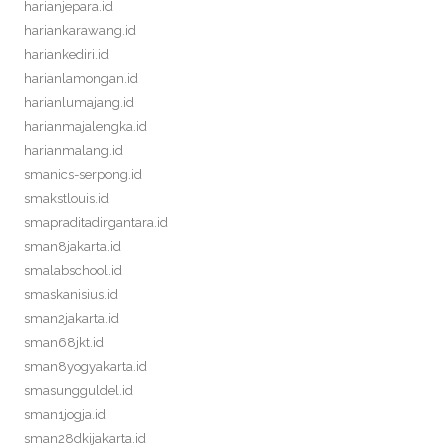
harianjepara.id
hariankarawang.id
hariankediri.id
harianlamongan.id
harianlumajang.id
harianmajalengka.id
harianmalang.id
smanics-serpong.id
smakstlouis.id
smapraditadirgantara.id
sman8jakarta.id
smalabschool.id
smaskanisius.id
sman2jakarta.id
sman68jkt.id
sman8yogyakarta.id
smasungguldel.id
sman1jogja.id
sman28dkijakarta.id