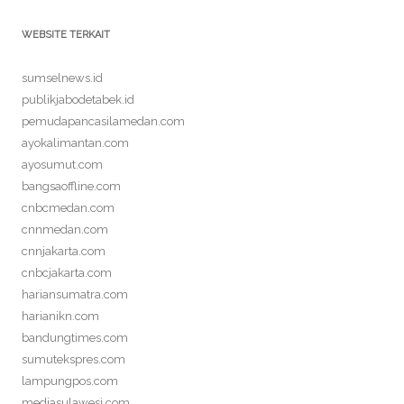
WEBSITE TERKAIT
sumselnews.id
publikjabodetabek.id
pemudapancasilamedan.com
ayokalimantan.com
ayosumut.com
bangsaoffline.com
cnbcmedan.com
cnnmedan.com
cnnjakarta.com
cnbcjakarta.com
hariansumatra.com
harianikn.com
bandungtimes.com
sumutekspres.com
lampungpos.com
mediasulawesi.com