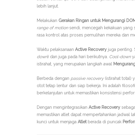
lebih lanjut.
Melakukan
Gerakan Ringan untuk Mengurangi DOM
range of motion
sendi, mencegah kekakuan yang seri
rasa kontrol atas proses pemulihan mereka dan m
Waktu pelaksanaan
Active Recovery
juga penting. 
down
) dan juga pada hari berikutnya.
Cool-down
ya
istirahat, yang merupakan langkah awal
Mengurang
Berbeda dengan
passive recovery
(istirahat tota
otot tetap lentur dan siap bekerja. Ini adalah fi
berkelanjutan untuk memastikan konsistensi perfo
Dengan mengintegrasikan
Active Recovery
sebag
memastikan atlet dapat mempertahankan jadwal latih
kunci untuk menjaga
Atlet
berada di puncak
Perfo