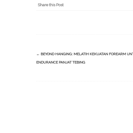
Share this Post
Post
←
BEYOND HANGING: MELATIH KEKUATAN FOREARM UN
navigation
ENDURANCE PANJAT TEBING