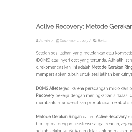
Active Recovery: Metode Geraka
Admin
/
Desember 7, 2025
/
Berita
Setelah sesi latihan yang melelahkan atau kompetis
(DOMS) atau nyeri otot yang tertunda. Alih-alih istir
direkomendasikan. Ini adalah
Metode Gerakan Ring
mempersiapkan tubuh untuk sesi latihan berikutnya
DOMS Atlet
terjadi karena peradangan mikro dan p
Recovery
bekerja dengan meningkatkan sirkulasi dar
membantu membersihkan produk sisa metabolisme
Metode Gerakan Ringan
dalam
Active Recovery
me
bersepeda dengan resistensi sangat rendah,
aqua
adalah sekitar 50-60% dari detak jantung maksimu