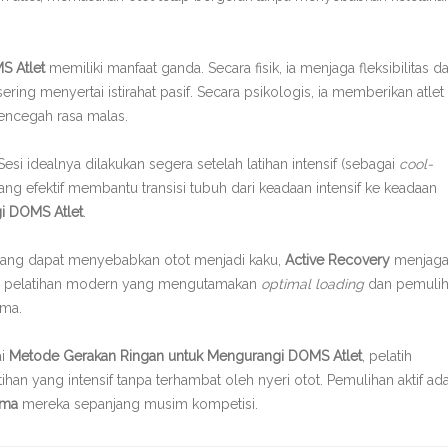
S Atlet
memiliki manfaat ganda. Secara fisik, ia menjaga fleksibilitas d
ng menyertai istirahat pasif. Secara psikologis, ia memberikan atlet
encegah rasa malas.
Sesi idealnya dilakukan segera setelah latihan intensif (sebagai
cool-
ng efektif membantu transisi tubuh dari keadaan intensif ke keadaan
i DOMS Atlet
.
l) yang dapat menyebabkan otot menjadi kaku,
Active Recovery
menjag
losofi pelatihan modern yang mengutamakan
optimal loading
dan pemuli
rma.
ai
Metode Gerakan Ringan untuk Mengurangi DOMS Atlet
, pelatih
an yang intensif tanpa terhambat oleh nyeri otot. Pemulihan aktif ad
rma
mereka sepanjang musim kompetisi.