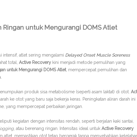
n Ringan untuk Mengurangi DOMS Atlet
i intensif, atlet sering mengalami
Delayed Onset Muscle Soreness
ahat total,
Active Recovery
kini menjadi metode pemulihan yang
an untuk Mengurangi DOMS Atlet
, mempercepat pemulihan dan
.
enumpukan produk sisa metabolisme (seperti asam laktat) di otot.
Act
ah ke otot yang baru saja bekerja keras. Peningkatan aliran darah ini
, yang mempercepat perbaikan jaringan.
liputi kegiatan dengan intensitas rendah, seperti berjalan kaki santai,
jogging
, atau berenang ringan. Intensitas ideal untuk
Active Recovery
m atlet, memastikan otot tetap bergerak tanpa menyebabkan kelelaha