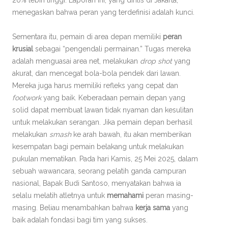
20% lebih tinggi. Laporan ini, yang dirilis di Jakarta,
menegaskan bahwa peran yang terdefinisi adalah kunci.
Sementara itu, pemain di area depan memiliki
peran
krusial
sebagai “pengendali permainan.” Tugas mereka
adalah menguasai area net, melakukan
drop shot
yang
akurat, dan mencegat bola-bola pendek dari lawan.
Mereka juga harus memiliki refleks yang cepat dan
footwork
yang baik. Keberadaan pemain depan yang
solid dapat membuat lawan tidak nyaman dan kesulitan
untuk melakukan serangan. Jika pemain depan berhasil
melakukan
smash
ke arah bawah, itu akan memberikan
kesempatan bagi pemain belakang untuk melakukan
pukulan mematikan. Pada hari Kamis, 25 Mei 2025, dalam
sebuah wawancara, seorang pelatih ganda campuran
nasional, Bapak Budi Santoso, menyatakan bahwa ia
selalu melatih atletnya untuk
memahami
peran masing-
masing. Beliau menambahkan bahwa
kerja sama
yang
baik adalah fondasi bagi tim yang sukses.