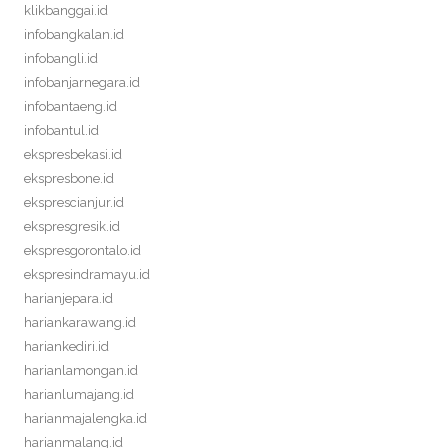
klikbanggai.id
infobangkalan.id
infobangli.id
infobanjarnegara.id
infobantaeng.id
infobantul.id
ekspresbekasi.id
ekspresbone.id
eksprescianjur.id
ekspresgresik.id
ekspresgorontalo.id
ekspresindramayu.id
harianjepara.id
hariankarawang.id
hariankediri.id
harianlamongan.id
harianlumajang.id
harianmajalengka.id
harianmalang.id