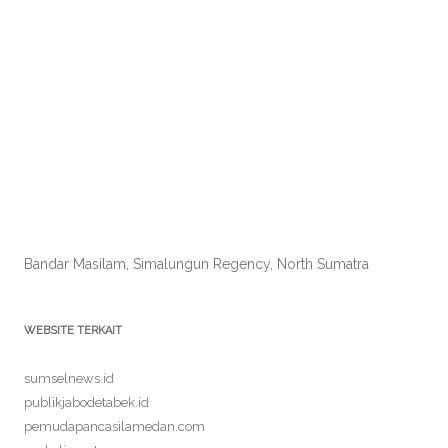
Bandar Masilam, Simalungun Regency, North Sumatra
WEBSITE TERKAIT
sumselnews.id
publikjabodetabek.id
pemudapancasilamedan.com