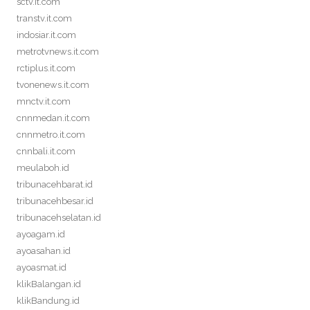
sctv.it.com
transtv.it.com
indosiar.it.com
metrotvnews.it.com
rctiplus.it.com
tvonenews.it.com
mnctv.it.com
cnnmedan.it.com
cnnmetro.it.com
cnnbali.it.com
meulaboh.id
tribunacehbarat.id
tribunacehbesar.id
tribunacehselatan.id
ayoagam.id
ayoasahan.id
ayoasmat.id
klikBalangan.id
klikBandung.id