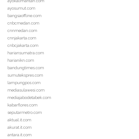
ayokalimantan.com
ayosumut.com
bangsaoffline.com
cnbcmedan.com
cnnmedan.com
cnnjakarta.com
cnbcjakarta.com
hariansumatra.com
harianikn.com
bandungtimes.com
sumutekspres.com
lampungpos.com
mediasulawesi.com
mediajabodetabek.com
kabarflores.com
seputarmetro.com
aktual.it.com
akurat.it.com
antara.it.com