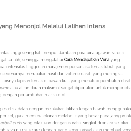
ang Menonjol Melalui Latihan Intens
aritas tinggi sering kali menjadi dambaan para binaragawan karena
ngat terlatih, sehingga mengetahui
Cara Mendapatkan Vena
yang
ban intensitas tinggi dan manajemen persentase lemak tubuh yang
ah sebenarnya merupakan hasil dari volume darah yang meningkat
a tipisnya lapisan lemak di bawah kulit yang menutupi pembuluh dara
pump
atau aliran darah maksimal sangat diperlukan untuk memperleb
ng dengan pertumbuhan massa otot.
 estetis adalah dengan melakukan latihan lengan bawah menggunak
isi per set, guna memicu tekanan metabolik yang besar pada jaringan ot
arbell curls
yang dilakukan dengan istirahat singkat di antara set akan
kaya nutrisi ke area lengan, yang secara visual akan membuat ven