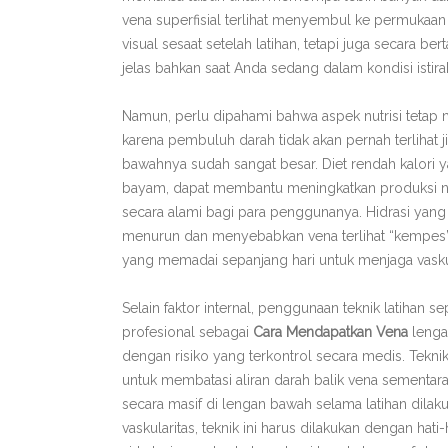
vena superfisial terlihat menyembul ke permukaan 
visual sesaat setelah latihan, tetapi juga secara b
jelas bahkan saat Anda sedang dalam kondisi istirah
Namun, perlu dipahami bahwa aspek nutrisi teta
karena pembuluh darah tidak akan pernah terlihat j
bawahnya sudah sangat besar. Diet rendah kalori y
bayam, dapat membantu meningkatkan produksi ni
secara alami bagi para penggunanya. Hidrasi yang
menurun dan menyebabkan vena terlihat “kempes” 
yang memadai sepanjang hari untuk menjaga vaskul
Selain faktor internal, penggunaan teknik latihan se
profesional sebagai
Cara Mendapatkan Vena
lenga
dengan risiko yang terkontrol secara medis. Teknik
untuk membatasi aliran darah balik vena sementara
secara masif di lengan bawah selama latihan dila
vaskularitas, teknik ini harus dilakukan dengan 