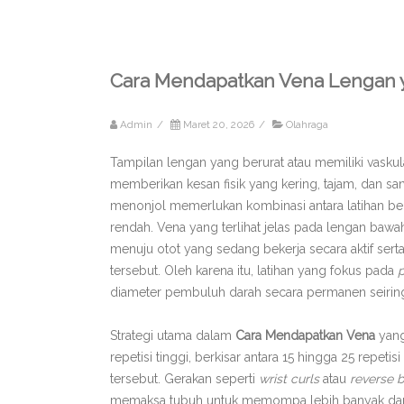
Cara Mendapatkan Vena Lengan y
Admin
/
Maret 20, 2026
/
Olahraga
Tampilan lengan yang berurat atau memiliki vaskul
memberikan kesan fisik yang kering, tajam, dan sa
menonjol memerlukan kombinasi antara latihan be
rendah. Vena yang terlihat jelas pada lengan baw
menuju otot yang sedang bekerja secara aktif sert
tersebut. Oleh karena itu, latihan yang fokus pada
diameter pembuluh darah secara permanen seiri
Strategi utama dalam
Cara Mendapatkan Vena
yang
repetisi tinggi, berkisar antara 15 hingga 25 repet
tersebut. Gerakan seperti
wrist curls
atau
reverse b
memaksa tubuh untuk memompa lebih banyak darah 