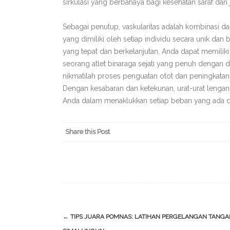
sirkulasi yang berbahaya bagi kesehatan saraf dan 
Sebagai penutup, vaskularitas adalah kombinasi dar
yang dimiliki oleh setiap individu secara unik da
yang tepat dan berkelanjutan, Anda dapat memiliki le
seorang atlet binaraga sejati yang penuh dengan de
nikmatilah proses penguatan otot dan peningkatan k
Dengan kesabaran dan ketekunan, urat-urat lengan
Anda dalam menaklukkan setiap beban yang ada d
Share this Post
Post
←
TIPS JUARA POMNAS: LATIHAN PERGELANGAN TANGA