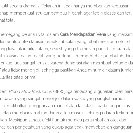
kulit secara dramatis. Tekanan ini tidak hanya memberikan kepuasan
ertahap memperkuat struktur pembuluh darah agar lebih elastis dan terli
at total.
p memegang peranan vital dalam
Cara Mendapatkan Vena
yang maksima
ika tertutup oleh lapisan lemak subkutan yang tebal meskipun otot di
ang kaya akan nitrat alami, seperti yang ditemukan pada bit merah ata
trit oksida dalam darah yang berfungsi memperlebar pembuluh dara
 cukup juga sangat krusial, karena dehidrasi akan membuat volume da
atau tidak menonjol, sehingga pastikan Anda minum air dalam jumla
aritas tetap prima.
perti
Blood Flow Restriction
(BFR) juga terkadang digunakan oleh para
n bawah yang sangat menonjol dalam waktu yang singkat namun
 ini melibatkan penggunaan manset atau tali elastis pada lengan atas
 tetap membiarkan aliran darah arteri masuk, sehingga darah terkump
kukan. Meskipun sangat efektif untuk memicu pertumbuhan otot dan
hati-hati dan pengetahuan yang cukup agar tidak menyebabkan gangguan