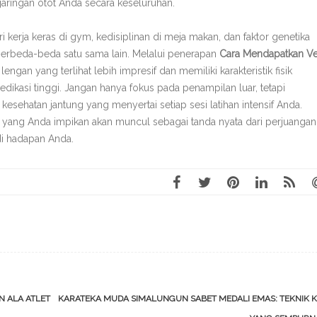
jaringan otot Anda secara keseluruhan.
i kerja keras di gym, kedisiplinan di meja makan, dan faktor genetika
n berbeda-beda satu sama lain. Melalui penerapan
Cara Mendapatkan V
ngan yang terlihat lebih impresif dan memiliki karakteristik fisik
dikasi tinggi. Jangan hanya fokus pada penampilan luar, tetapi
esehatan jantung yang menyertai setiap sesi latihan intensif Anda.
 yang Anda impikan akan muncul sebagai tanda nyata dari perjuangan
i hadapan Anda.
N ALA ATLET
KARATEKA MUDA SIMALUNGUN SABET MEDALI EMAS: TEKNIK K