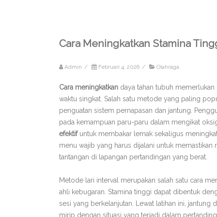
Cara Meningkatkan Stamina Tinggi
Admin
/
Februari 4, 2026
/
Olahraga
Cara meningkatkan
daya tahan tubuh memerlukan pe
waktu singkat. Salah satu metode yang paling p
penguatan sistem pernapasan dan jantung. Peng
pada kemampuan paru-paru dalam mengikat oksige
efektif
untuk membakar lemak sekaligus meningkatkan
menu wajib yang harus dijalani untuk memastika
tantangan di lapangan pertandingan yang berat.
Metode lari interval merupakan salah satu cara me
ahli kebugaran. Stamina tinggi dapat dibentuk den
sesi yang berkelanjutan. Lewat latihan ini, jantu
mirip dengan situasi yang terjadi dalam pertandin