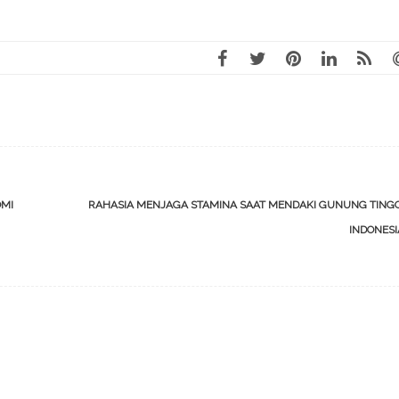
OMI
RAHASIA MENJAGA STAMINA SAAT MENDAKI GUNUNG TINGG
INDONES