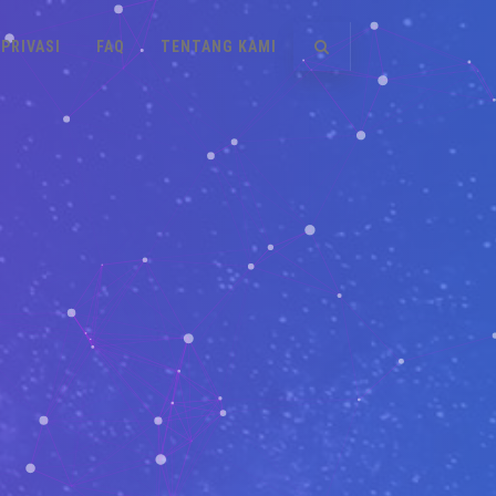
PRIVASI
FAQ
TENTANG KAMI