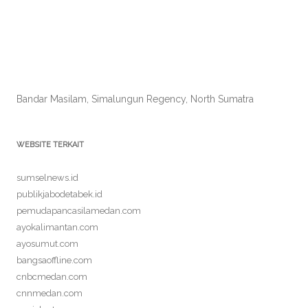
Bandar Masilam, Simalungun Regency, North Sumatra
WEBSITE TERKAIT
sumselnews.id
publikjabodetabek.id
pemudapancasilamedan.com
ayokalimantan.com
ayosumut.com
bangsaoffline.com
cnbcmedan.com
cnnmedan.com