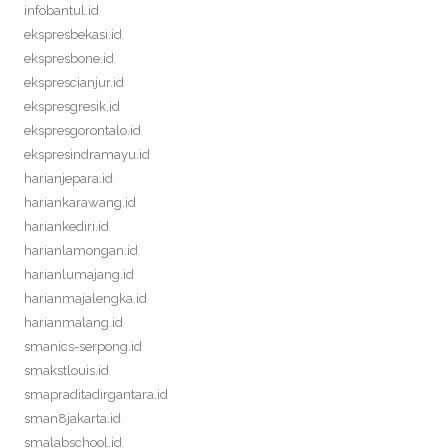
infobantul.id
ekspresbekasi.id
ekspresbone.id
eksprescianjur.id
ekspresgresik.id
ekspresgorontalo.id
ekspresindramayu.id
harianjepara.id
hariankarawang.id
hariankediri.id
harianlamongan.id
harianlumajang.id
harianmajalengka.id
harianmalang.id
smanics-serpong.id
smakstlouis.id
smapraditadirgantara.id
sman8jakarta.id
smalabschool.id