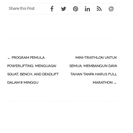
Share this Post
Post
←
PROGRAM PEMULA
MINI-TRIATHLON UNTUK
navigation
POWERLIFTING: MENGUASAI
SEMUA: MEMBANGUN DAYA
SQUAT, BENCH, AND DEADLIFT
TAHAN TANPA HARUS FULL
DALAM 8 MINGGU
MARATHON
→