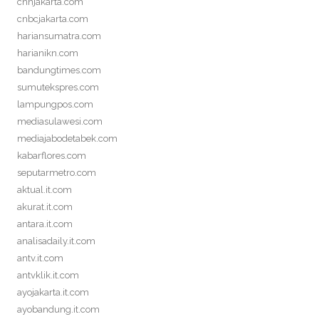
cnnjakarta.com
cnbcjakarta.com
hariansumatra.com
harianikn.com
bandungtimes.com
sumutekspres.com
lampungpos.com
mediasulawesi.com
mediajabodetabek.com
kabarflores.com
seputarmetro.com
aktual.it.com
akurat.it.com
antara.it.com
analisadaily.it.com
antv.it.com
antvklik.it.com
ayojakarta.it.com
ayobandung.it.com