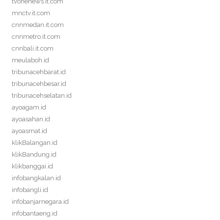
tvonenews.it.com
mnctv.it.com
cnnmedan.it.com
cnnmetro.it.com
cnnbali.it.com
meulaboh.id
tribunacehbarat.id
tribunacehbesar.id
tribunacehselatan.id
ayoagam.id
ayoasahan.id
ayoasmat.id
klikBalangan.id
klikBandung.id
klikbanggai.id
infobangkalan.id
infobangli.id
infobanjarnegara.id
infobantaeng.id