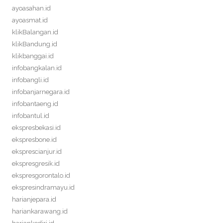
ayoasahan.id
ayoasmat.id
klikBalangan.id
klikBandung.id
klikbanggai.id
infobangkalan.id
infobangli.id
infobanjarnegara.id
infobantaeng.id
infobantul.id
ekspresbekasi.id
ekspresbone.id
eksprescianjur.id
ekspresgresik.id
ekspresgorontalo.id
ekspresindramayu.id
harianjepara.id
hariankarawang.id