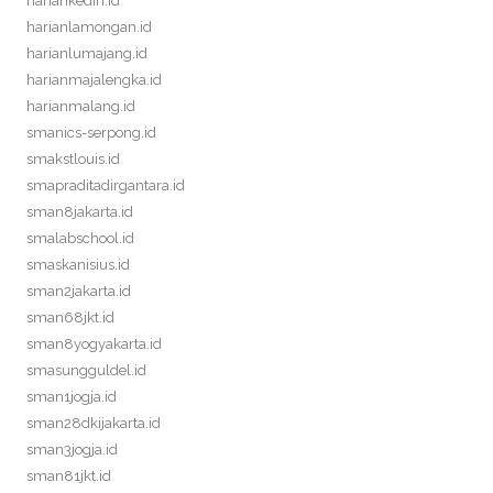
hariankediri.id
harianlamongan.id
harianlumajang.id
harianmajalengka.id
harianmalang.id
smanics-serpong.id
smakstlouis.id
smapraditadirgantara.id
sman8jakarta.id
smalabschool.id
smaskanisius.id
sman2jakarta.id
sman68jkt.id
sman8yogyakarta.id
smasungguldel.id
sman1jogja.id
sman28dkijakarta.id
sman3jogja.id
sman81jkt.id