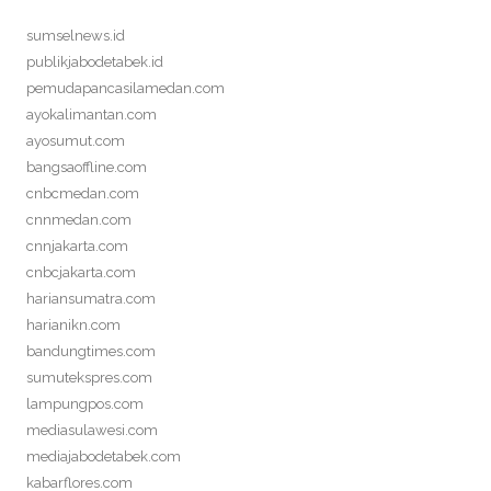
sumselnews.id
publikjabodetabek.id
pemudapancasilamedan.com
ayokalimantan.com
ayosumut.com
bangsaoffline.com
cnbcmedan.com
cnnmedan.com
cnnjakarta.com
cnbcjakarta.com
hariansumatra.com
harianikn.com
bandungtimes.com
sumutekspres.com
lampungpos.com
mediasulawesi.com
mediajabodetabek.com
kabarflores.com