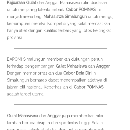
Kejuaraan Gulat
dan Anggar Mahasiswa rutin diadakan
untuk menjaring talenta terbaik.
Cabor POMNAS
ini
menjadi arena bagi
Mahasiswa Simalungun
untuk menguji
kemampuan mereka. Kompetisi yang ketat memastikan
hanya atlet dengan kualitas terbaik yang lolos ke tingkat
provinsi.
BAPOMI Simalungun memberikan dukungan penuh
terhadap pengembangan
Gulat Mahasiswa
dan
Anggar
.
Dengan memprioritaskan dua
Cabor Bela Diri
ini,
Simalungun berharap dapat menempatkan atletnya di
jajaran elit nasional. Keberhasilan di
Cabor POMNAS
adalah target utama.
Gulat Mahasiswa
dan
Anggar
juga memberikan nilai
tambah berupa disiplin dan sportivitas tinggi. Selain
menguasai teknik, atlet diajarkan untuk menghormati