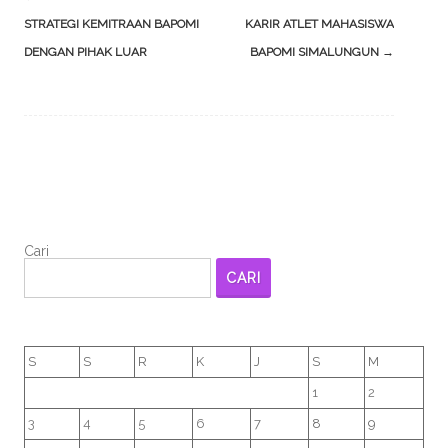
navigation
STRATEGI KEMITRAAN BAPOMI
KARIR ATLET MAHASISWA
DENGAN PIHAK LUAR
BAPOMI SIMALUNGUN
→
Cari
CARI
S
S
R
K
J
S
M
1
2
3
4
5
6
7
8
9