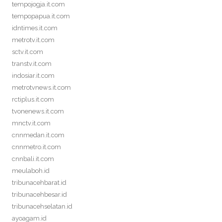
tempojogja.it.com
tempopapua.it.com
idntimes.it.com
metrotv.it.com
sctv.it.com
transtv.it.com
indosiar.it.com
metrotvnews.it.com
rctiplus.it.com
tvonenews.it.com
mnctv.it.com
cnnmedan.it.com
cnnmetro.it.com
cnnbali.it.com
meulaboh.id
tribunacehbarat.id
tribunacehbesar.id
tribunacehselatan.id
ayoagam.id