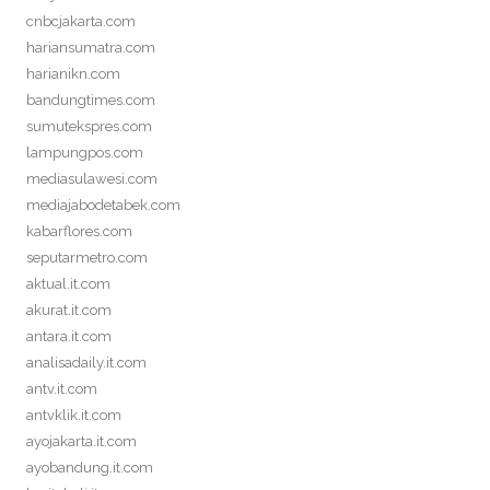
cnbcjakarta.com
hariansumatra.com
harianikn.com
bandungtimes.com
sumutekspres.com
lampungpos.com
mediasulawesi.com
mediajabodetabek.com
kabarflores.com
seputarmetro.com
aktual.it.com
akurat.it.com
antara.it.com
analisadaily.it.com
antv.it.com
antvklik.it.com
ayojakarta.it.com
ayobandung.it.com