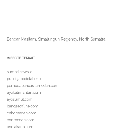
Bandar Masilam, Simalungun Regency, North Sumatra
WEBSITE TERKAIT
sumselnews.id
publikjabodetabek.id
pemudapancasilamedan.com
ayokalimantan.com
ayosumut.com
bangsaoffline.com
cnbcmedan.com
cnnmedan.com
cnnjakarta.com