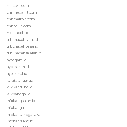
mnctv.it.com
cnnmedan.it.com
cnnmetro.it.com
cnnbali.it.com
meulaboh.id
tribunacehbarat.id
tribunacehbesar.id
tribunacehselatan.id
ayoagam.id
ayoasahan.id
ayoasmat.id
klikBalangan.id
klikBandung.id
klikbanggai.id
infobangkalan.id
infobangli.id
infobanjarnegara.id
infobantaeng.id