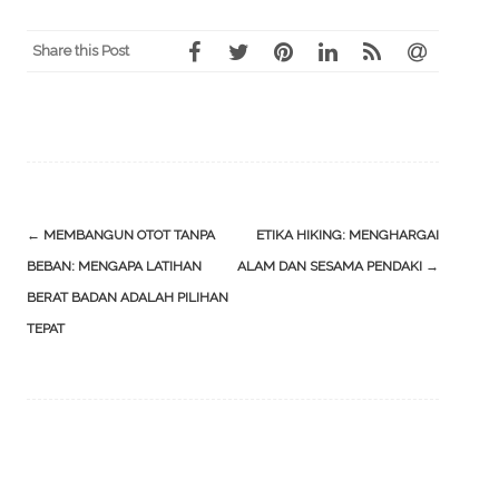
Share this Post
Post
←
MEMBANGUN OTOT TANPA
ETIKA HIKING: MENGHARGAI
navigation
BEBAN: MENGAPA LATIHAN
ALAM DAN SESAMA PENDAKI
→
BERAT BADAN ADALAH PILIHAN
TEPAT