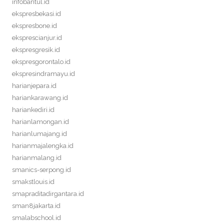
infobantul.id
ekspresbekasi.id
ekspresbone.id
eksprescianjur.id
ekspresgresik.id
ekspresgorontalo.id
ekspresindramayu.id
harianjepara.id
hariankarawang.id
hariankediri.id
harianlamongan.id
harianlumajang.id
harianmajalengka.id
harianmalang.id
smanics-serpong.id
smakstlouis.id
smapraditadirgantara.id
sman8jakarta.id
smalabschool.id