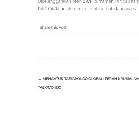
Diselenggarakan oleh
BWF
, turnamen ini tidak ha
bibit muda
untuk menjadi bintang bulu tangkis ma
Share this Post
Post
←
MENGATUR TAEKWONDO GLOBAL: PERAN KRUSIAL W
navigation
TAEKWONDO