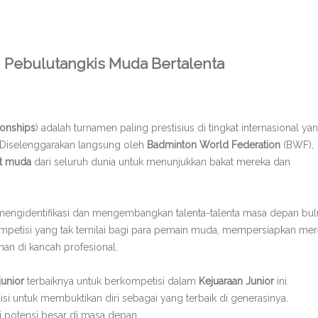
 Pebulutangkis Muda Bertalenta
onships
) adalah turnamen paling prestisius di tingkat internasional ya
r. Diselenggarakan langsung oleh
Badminton World Federation
(BWF),
it muda
dari seluruh dunia untuk menunjukkan bakat mereka dan
engidentifikasi dan mengembangkan talenta-talenta masa depan bul
petisi yang tak ternilai bagi para pemain muda, mempersiapkan me
nan di kancah profesional.
junior
terbaiknya untuk berkompetisi dalam
Kejuaraan Junior
ini.
bisi untuk membuktikan diri sebagai yang terbaik di generasinya.
si potensi besar di masa depan.