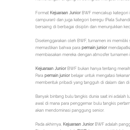
Format
Kejuaraan Junior
BWF mencakup kategori ind
campuran) dan juga kategori beregu (Piala Suhand
bersaing di berbagai disiplin dan menunjukkan ke
Diselenggarakan oleh BWF, turnamen ini memiliki st
memastikan bahwa para
pemain junior
mendapatkan
membiasakan mereka dengan atmosfer turnamen i
Kejuaraan Junior
BWF bukan hanya tentang meraih ge
Para
pemain junior
belajar untuk mengatasi tekanan
membentuk pribadi yang tangguh di dalam dan di 
Banyak bintang bulu tangkis dunia saat ini adalah l
awal di mana para penggemar bulu tangkis pertama
akan mendominasi panggung senior.
Pada akhirnya,
Kejuaraan Junior
BWF adalah panggu