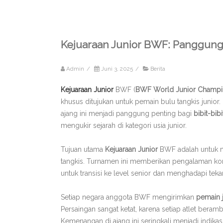
Kejuaraan Junior BWF: Panggung
Admin
/
Juni 3, 2025
/
Berita
Kejuaraan Junior
BWF (
BWF World Junior Champi
khusus ditujukan untuk pemain bulu tangkis junio
ajang ini menjadi panggung penting bagi
bibit-bib
mengukir sejarah di kategori usia junior.
Tujuan utama
Kejuaraan Junior
BWF adalah untuk m
tangkis. Turnamen ini memberikan pengalaman kom
untuk transisi ke level senior dan menghadapi teka
Setiap negara anggota BWF mengirimkan
pemain 
Persaingan sangat ketat, karena setiap atlet beram
Kemenangan di ajang ini seringkali menjadi indika