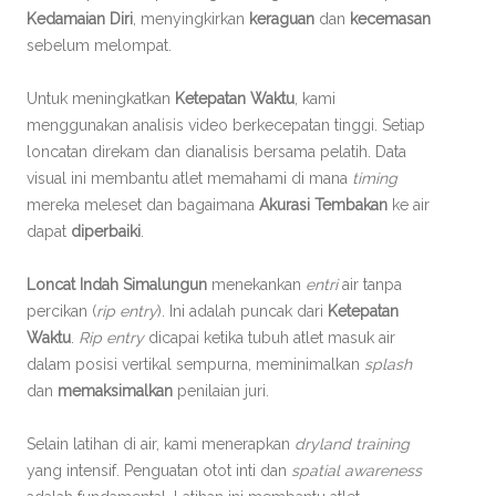
Kedamaian Diri
, menyingkirkan
keraguan
dan
kecemasan
sebelum melompat.
Untuk meningkatkan
Ketepatan Waktu
, kami
menggunakan analisis video berkecepatan tinggi. Setiap
loncatan direkam dan dianalisis bersama pelatih. Data
visual ini membantu atlet memahami di mana
timing
mereka meleset dan bagaimana
Akurasi Tembakan
ke air
dapat
diperbaiki
.
Loncat Indah Simalungun
menekankan
entri
air tanpa
percikan (
rip entry
). Ini adalah puncak dari
Ketepatan
Waktu
.
Rip entry
dicapai ketika tubuh atlet masuk air
dalam posisi vertikal sempurna, meminimalkan
splash
dan
memaksimalkan
penilaian juri.
Selain latihan di air, kami menerapkan
dryland training
yang intensif. Penguatan otot inti dan
spatial awareness