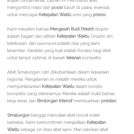
adalah fundamental. Latihan ini membantu atlet
mengontrol rotasi dan
posisi
tubuh di udara, esensial
untuk mencapai
Ketepatan Waktu
entri
yang
presisi
.
Kami meyakini bahwa
Mengasah Budi Pekerti
disiplin
adalah bagian dari latihan
Ketepatan Waktu
. Disiplin diri,
ketekunan, dan
teamwork
adalah nilai yang kami
tanamkan. Karakter yang kuat adalah fondasi bagi atlet
untuk tampil optimal di bawah
tekanan
kompetisi.
Atlet Simalungun rutin diikutsertakan dalam kejuaraan
regional. Pengalaman ini melatih mereka untuk
mempertahankan
Ketepatan Waktu
dalam kondisi
kompetisi yang sebenarnya. Mereka adalah bukti bahwa
kerja keras dan
Bimbingan Intensif
membuahkan
prestasi
.
Simalungun
bangga mencetak atlet loncat indah
berkelas. Kami berkomitmen menjadikan
Ketepatan
Waktu
sebagai ciri khas atlet kami. Mari saksikan atlet