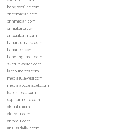
bangsaoffline.com
cnbcmedan.com
cnnmedan.com
cnnjakarta.com
cnbcjakarta.com
hariansumatra.com
harianikn.com
bandungtimes.com
sumutekspres.com
lampungpos.com
mediasulawesi.com
mediajabodetabek.com
kabarflores.com
seputarmetro.com
aktual.it.com
akurat.it.com
antara.it.com
analisadaily.it.com