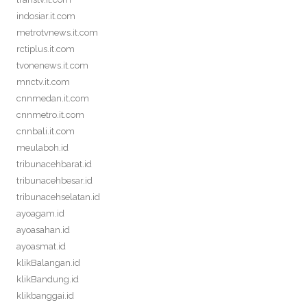
indosiar.it.com
metrotvnews.it.com
rctiplus.it.com
tvonenews.it.com
mnctv.it.com
cnnmedan.it.com
cnnmetro.it.com
cnnbali.it.com
meulaboh.id
tribunacehbarat.id
tribunacehbesar.id
tribunacehselatan.id
ayoagam.id
ayoasahan.id
ayoasmat.id
klikBalangan.id
klikBandung.id
klikbanggai.id