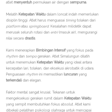
atlet
menyentuh
permukaan air dengan
sempurna
.
Melatih
Ketepatan Waktu
dalam loncat indah memerlukan
disiplin tinggi. Atlet harus menguasai
timing
tolakan dari
platform
atau
springboard
. Kesalahan milidetik dapat
merusak seluruh rotasi dan
entri
(masuk air), mengurangi
nilai secara
drastis
.
Kami menerapkan
Bimbingan Intensif
yang fokus pada
rhythm
dan
tempo
gerakan. Atlet Simalungun dilatih
untuk menemukan
Ketepatan Waktu
yang ideal antara
kecepatan lari, tolakan, dan eksekusi akrobatik di udara.
Penguasaan
rhythm
ini memastikan
luncuran
yang
terkendali
dan elegan.
Faktor mental sangat krusial. Tekanan untuk
mengeksekusi gerakan rumit dalam
Ketepatan Waktu
yang sempit membutuhkan fokus absolut. Atlet kami
dibekali pelatihan psikologi olahraga untuk mencapai