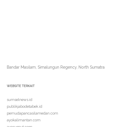
Bandar Masilam, Simalungun Regency, North Sumatra
WEBSITE TERKAIT
sumselnews.id
publikjabodetabek.id
pemudapancasilamedan.com
ayokalimantan.com
ayosumut.com