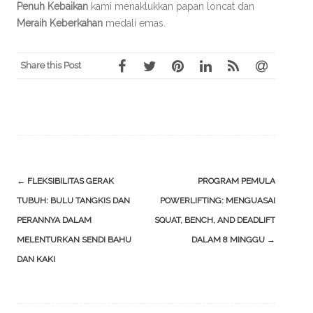
Penuh Kebaikan
kami menaklukkan papan loncat dan
Meraih Keberkahan
medali emas.
Share this Post
Post
←
FLEKSIBILITAS GERAK
PROGRAM PEMULA
navigation
TUBUH: BULU TANGKIS DAN
POWERLIFTING: MENGUASAI
PERANNYA DALAM
SQUAT, BENCH, AND DEADLIFT
MELENTURKAN SENDI BAHU
DALAM 8 MINGGU
→
DAN KAKI