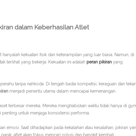
kiran dalam Keberhasilan Atlet
hat hanyalah kekuatan fisik dan keterampilan yang luar biasa. Namun, di
ak terlihat yang bekerja. Kekuatan ini adalah
peran pikiran
yang
an perahu tanpa nahkoda. Di tengah badai kompetisi, keraguan dan teka
kiran
menjadi penentu utama dalam mencapai kemenangan.
aset terbesar mereka. Mereka menghabiskan waktu tidak hanya di gy
asi penting untuk menjaga konsistensi performa.
n emosi. Saat dihadapkan pada kekalahan atau kesalahan, pikiran ya
panik, atlet akan fokus mencari solusi dan bangkit kembali.