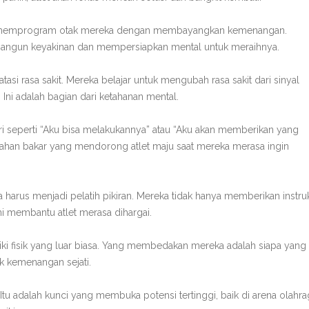
Atlet memprogram otak mereka dengan membayangkan kemenangan.
bangun keyakinan dan mempersiapkan mental untuk meraihnya.
si rasa sakit. Mereka belajar untuk mengubah rasa sakit dari sinyal
 Ini adalah bagian dari ketahanan mental.
 diri seperti “Aku bisa melakukannya” atau “Aku akan memberikan yang
bahan bakar yang mendorong atlet maju saat mereka merasa ingin
 harus menjadi pelatih pikiran. Mereka tidak hanya memberikan instru
ni membantu atlet merasa dihargai.
iliki fisik yang luar biasa. Yang membedakan mereka adalah siapa yang
ik kemenangan sejati.
Itu adalah kunci yang membuka potensi tertinggi, baik di arena olahra