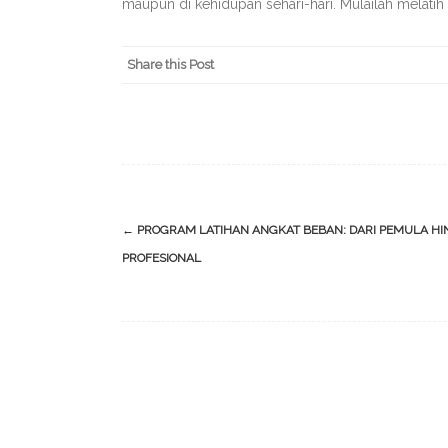
maupun di kehidupan sehari-hari. Mulailah melatih
Share this Post
Post
←
PROGRAM LATIHAN ANGKAT BEBAN: DARI PEMULA H
navigation
PROFESIONAL