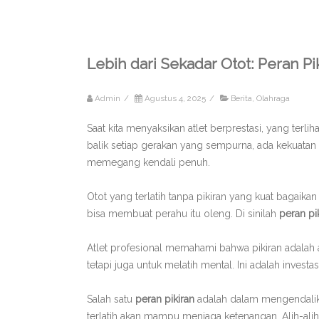
Lebih dari Sekadar Otot: Peran Pi
Admin
/
Agustus 4, 2025
/
Berita
,
Olahraga
Saat kita menyaksikan atlet berprestasi, yang terli
balik setiap gerakan yang sempurna, ada kekuatan t
memegang kendali penuh.
Otot yang terlatih tanpa pikiran yang kuat bagaik
bisa membuat perahu itu oleng. Di sinilah
peran pi
Atlet profesional memahami bahwa pikiran adalah 
tetapi juga untuk melatih mental. Ini adalah invest
Salah satu
peran pikiran
adalah dalam mengendalika
terlatih akan mampu menjaga ketenangan. Alih-alih 