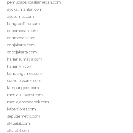
pemudapancasilamedan.com
ayokalimantan.com
ayosumut.com
bangsaoffline.com
cnbcmedan.com
cnnmedan.com
cnnjakarta.com
cnbcjakarta.com
hariansumatra.com
harianikn.com
bandungtimes.com
sumutekspres.com
lampungpos.com
mediasulawesi.com
mediajabodetabek.com
kabarflores.com
seputarmetro.com
aktual.it.com
akurat.it.com