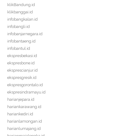
klikBandung.id
klikbanggai.id
infobangkalan.id
infobangli.id
infobanjarnegara.id
infobantaeng.id
infobantul.id
ekspresbekasi.id
ekspresbone.id
eksprescianjur.id
ekspresgresik.id
ekspresgorontalo.id
ekspresindramayu.id
harianjepara.id
hariankarawang.id
hariankediri.id
harianlamongan.id
harianlumajang.id
harianmajalengka.id