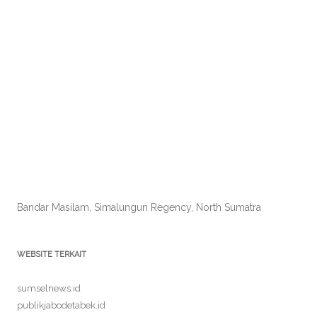
Bandar Masilam, Simalungun Regency, North Sumatra
WEBSITE TERKAIT
sumselnews.id
publikjabodetabek.id