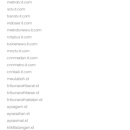
metrotv.it.com
sctv.it.com
transtv.it.com
indosiar.it.com
metrotvnews.it.com
rctiplus.it.com
tvonenews.it.com
mnctv.it.com
cnnmedan.it.com
cnnmetro.it.com
cnnbali.it.com
meulaboh.id
tribunacehbarat.id
tribunacehbesar.id
tribunacehselatan.id
ayoagam.id
ayoasahan.id
ayoasmat.id
klikBalangan.id