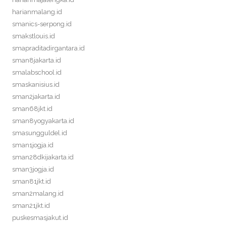
harianmalang.id
smanics-serpong.id
smakstlouis.id
smapraditadirgantara.id
sman8jakarta.id
smalabschool.id
smaskanisius.id
sman2jakarta.id
sman68jkt.id
sman8yogyakarta.id
smasungguldel.id
sman1jogja.id
sman28dkijakarta.id
sman3jogja.id
sman81jkt.id
sman2malang.id
sman21jkt.id
puskesmasjakut.id