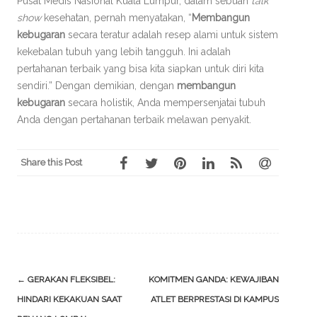
Pusat Medis Nasional Kuala Lumpur, dalam sebuah
talk
show
kesehatan, pernah menyatakan, “
Membangun
kebugaran
secara teratur adalah resep alami untuk sistem
kekebalan tubuh yang lebih tangguh. Ini adalah
pertahanan terbaik yang bisa kita siapkan untuk diri kita
sendiri.” Dengan demikian, dengan
membangun
kebugaran
secara holistik, Anda mempersenjatai tubuh
Anda dengan pertahanan terbaik melawan penyakit.
Share this Post
Post
←
GERAKAN FLEKSIBEL:
KOMITMEN GANDA: KEWAJIBAN
navigation
HINDARI KEKAKUAN SAAT
ATLET BERPRESTASI DI KAMPUS