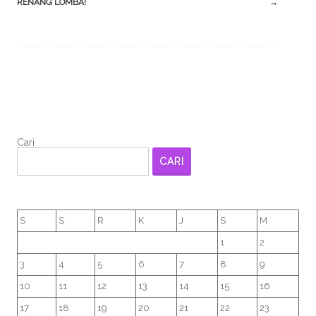
RENANG LOMBA!
→
Cari
CARI
S
S
R
K
J
S
M
1
2
3
4
5
6
7
8
9
10
11
12
13
14
15
16
17
18
19
20
21
22
23