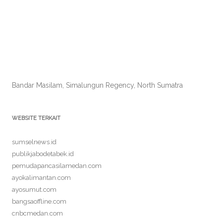
Bandar Masilam, Simalungun Regency, North Sumatra
WEBSITE TERKAIT
sumselnews.id
publikjabodetabek.id
pemudapancasilamedan.com
ayokalimantan.com
ayosumut.com
bangsaoffline.com
cnbcmedan.com