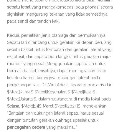
bantalan yang lebih empuk (
cushioned shoes
).
Memilih
sepatu tepat
yang mengakomodasi pola pronasi secara
signifikan mengurangi tekanan yang tidak semestinya
pada sendi dan tendon kaki.
Kedua, perhatikan jenis olahraga dan permukaannya.
Sepatu lari dirancang untuk gerakan ke depan berulang,
sepatu basket untuk lompatan dan gerakan lateral yang
eksplosif, dan sepatu bulu tangkis untuk gerakan maju-
mundur yang cepat. Menggunakan sepatu lari untuk
bermain basket, misalnya, dapat meningkatkan risiko
keseleo karena kurangnya dukungan lateral pada
pergelangan kaki. Dr. Mira Adelia, seorang podiatris dari
$\text{Klinik}$ $\text{Kesehatan}$ $\text{Kaki}$
$\text{Jakarta}$, dalam wawancara di media lokal pada
Selasa
, $\text{19}$
Maret
$\text{2024}$, menekankan,
“Bantalan dan dukungan lateral sepatu harus sesuai
dengan tuntutan gerakan olahraga spesifik untuk
pencegahan cedera
yang maksimal.”