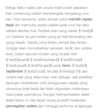
Ketiga, faktor waktu dan ukuran tidak boleh diabaikan.
Kaki cenderung sedikit membengkak menjelang sore
hari. Oleh karena itu, waktu terbaik untuk
memilih sepatu
tepat
dan mencoba sepatu adalah pada sore hari atau
setelah aktivitas fisik. Pastikan ada ruang sekitar $\text{1}$
cm (selebar ibu jari) antara ujung jari kaki terpanjang dan
ujung sepatu. Sepatu yang terlalu sempit atau terlalu
longgar akan menyebabkan gesekan, lecet, dan cedera
kuku. Dalam laporan insiden yang dicatat oleh
$\text{Satuan}$ $\text{Kesehatan}$ $\text{Polda}$
$\text{Jawa}$ $\text{Tengah}$ pada
Senin
, $\text{2}$
September
$\text{2024}$, tercatat $\text{45}\%$ dari
cedera kaki yang dilaporkan oleh petugas saat pelatihan
lapangan disebabkan oleh penggunaan sepatu yang
ukurannya tidak tepat dan telah digunakan melampaui
masa pakai optimalnya. Dengan memperhatikan detail-
detail teknis ini, kita dapat secara proaktif melakukan
pencegahan cedera
dan menjaga performa di lapangan.