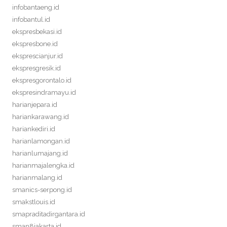
infobantaeng.id
infobantul.id
ekspresbekasi.id
ekspresbone.id
eksprescianjur.id
ekspresgresik.id
ekspresgorontalo.id
ekspresindramayu.id
harianjepara.id
hariankarawang.id
hariankediri.id
harianlamongan.id
harianlumajang.id
harianmajalengka.id
harianmalang.id
smanics-serpong.id
smakstlouis.id
smapraditadirgantara.id
sman8jakarta.id