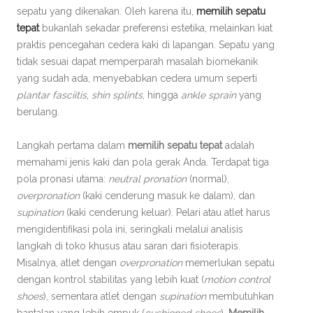
sepatu yang dikenakan. Oleh karena itu,
memilih sepatu
tepat
bukanlah sekadar preferensi estetika, melainkan kiat
praktis pencegahan cedera kaki di lapangan. Sepatu yang
tidak sesuai dapat memperparah masalah biomekanik
yang sudah ada, menyebabkan cedera umum seperti
plantar fasciitis
,
shin splints
, hingga
ankle sprain
yang
berulang.
Langkah pertama dalam
memilih sepatu tepat
adalah
memahami jenis kaki dan pola gerak Anda. Terdapat tiga
pola pronasi utama:
neutral pronation
(normal),
overpronation
(kaki cenderung masuk ke dalam), dan
supination
(kaki cenderung keluar). Pelari atau atlet harus
mengidentifikasi pola ini, seringkali melalui analisis
langkah di toko khusus atau saran dari fisioterapis.
Misalnya, atlet dengan
overpronation
memerlukan sepatu
dengan kontrol stabilitas yang lebih kuat (
motion control
shoes
), sementara atlet dengan
supination
membutuhkan