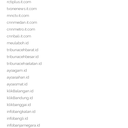
rctiplus.it.com
tvonenews.it.com
mnctv.it.com
cnnmedan.it.com
cnnmetro.it.com
cnnbali.it.com
meulaboh.id
tribunacehbarat.id
tribunacehbesar.id
tribunacehselatan.id
ayoagam.id
ayoasahan.id
ayoasmat.id
klikBalangan.id
klikBandung.id
klikbanggai.id
infobangkalan.id
infobangli.id
infobanjarnegara.id