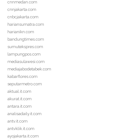
cnnmedan.com
cnnjakarta.com
cnbcjakarta.com
hariansumatra.com
harianikn.com
bandungtimes.com
sumutekspres.com
lampungpos.com
mediasulawesi.com
mediajabodetabek.com
kabarflores.com
seputarmetro.com
aktual.it.com
akurat.it.com
antara.it.com
analisadaily.it.com
antv.it.com
antvklik.it.com
ayojakarta.it.com