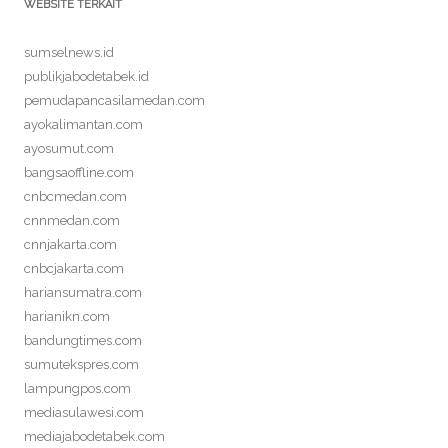
WEBSITE TERKAIT
sumselnews.id
publikjabodetabek.id
pemudapancasilamedan.com
ayokalimantan.com
ayosumut.com
bangsaoffline.com
cnbcmedan.com
cnnmedan.com
cnnjakarta.com
cnbcjakarta.com
hariansumatra.com
harianikn.com
bandungtimes.com
sumutekspres.com
lampungpos.com
mediasulawesi.com
mediajabodetabek.com