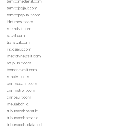
tempomedan.it.com
tempojogja.it.com
tempopapua.it.com
idntimes.it.com
metrotv.it.com
sctv.it.com
transtv.it.com
indosiar.it.com
metrotvnews.it.com
rctiplus.it.com
tvonenews.it.com
mnctv.it.com
cnnmedan.it.com
cnnmetro.it.com
cnnbali.it.com
meulaboh.id
tribunacehbarat.id
tribunacehbesar.id
tribunacehselatan.id