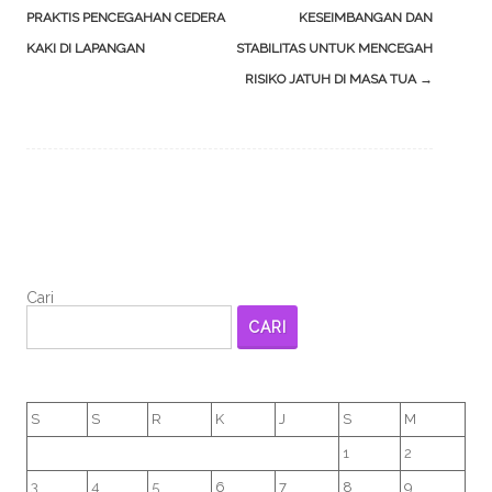
navigation
PRAKTIS PENCEGAHAN CEDERA
KESEIMBANGAN DAN
KAKI DI LAPANGAN
STABILITAS UNTUK MENCEGAH
RISIKO JATUH DI MASA TUA
→
Cari
CARI
S
S
R
K
J
S
M
1
2
3
4
5
6
7
8
9