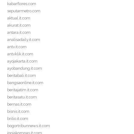
kabarflores.com
seputarmetro.com
aktual.it.com
akurat.it.com
antara.it.com
analisadaily.it.com
antv.it.com
antvklik.it.com
ayojakarta.it.com
ayobandung.it.com
beritabali.it.com
bangsaonline.it.com
beritajatim.it.com
beritasatu.it.com
bernas.it.com
bisnis.it.com
brilio.it.com
bogortribunnews.it.com
jogjakompas.it.com