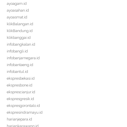
ayoagam.id
ayoasahan.id
ayoasmat.id
klikBalangan.id
klikBandung.id
klikbanggai.id
infobangkalan.id
infobangli.id
infobanjarnegara.id
infobantaeng.id
infobantul.id
ekspresbekasi.id
ekspresbone.id
eksprescianjur.id
ekspresgresik.id
ekspresgorontalo.id
ekspresindramayu.id
harianjepara.id
hariankarawang.id