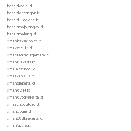
hariankediri.id
harianlamongan.id
harianlumajang.id
harianmajalengka.id
harianmalang.id
smanics-serpong.id
smakstlouis.id
smapraditadirgantara.id
sman8jakarta.id
smalabschool.id
smaskanisius.id
sman2jakarta.id
sman68jkt.id
sman8yogyakarta.id
smasungguldel.id
sman1jogja.id
sman28dkijakarta.id
sman3jogja.id