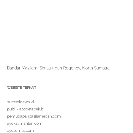
Bandar Masilam, Simalungun Regency, North Sumatra
WEBSITE TERKAIT
sumselnews.id
publikjabodetabek.id
pemudapancasilamedan.com
ayokalimantan.com
ayosumut.com