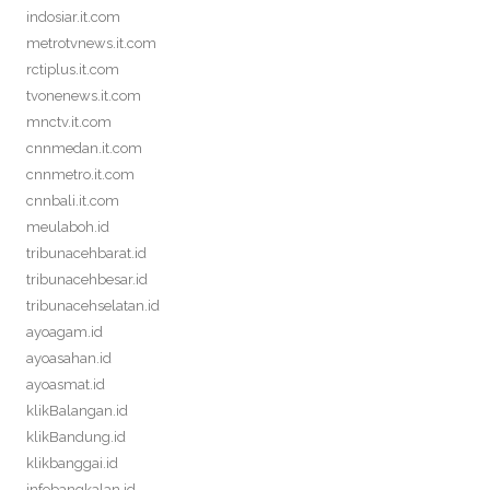
indosiar.it.com
metrotvnews.it.com
rctiplus.it.com
tvonenews.it.com
mnctv.it.com
cnnmedan.it.com
cnnmetro.it.com
cnnbali.it.com
meulaboh.id
tribunacehbarat.id
tribunacehbesar.id
tribunacehselatan.id
ayoagam.id
ayoasahan.id
ayoasmat.id
klikBalangan.id
klikBandung.id
klikbanggai.id
infobangkalan.id