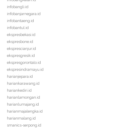
infobangli.id
infobanjarnegara.id
infobantaeng.id
infobantul.id
ekspresbekasi.id
ekspresbone.id
eksprescianjur.id
ekspresgresik.id
ekspresgorontalo.id
ekspresindramayu.id
harianjepara.id
hariankarawang.id
hariankediri.id
harianlamongan.id
harianlumajang.id
harianmajalengka.id
harianmalang.id
smanics-serpong.id