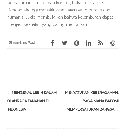
pemahaman, timing, dan kontrol, bukan dari agresi.
Dengan
strategi menaklukkan lawan
yang cerdas dan
humanis, Judo membuktikan bahwa kelembutan dapat
menjadi kekuatan yang paling mematikan.
Share this Post
Post
←
MENGENAL LEBIH DALAM
MENYATUKAN KEBERAGAMAN:
navigation
OLAHRAGA PANAHAN DI
BAGAIMANA BAPOMI
INDONESIA
MEMPERSATUKAN BANGSA
→