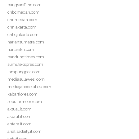
bangsaoffline.com
cnbcmedan.com
cnnmedan.com
cnnjakarta.com
cnbcjakarta.com
hariansumatra.com
harianikn.com
bandungtimes.com
sumutekspres.com
lampungpos.com
mediasulawesi.com
mediajabodetabek.com
kabarflores.com
seputarmetro.com
aktual.it.com
akurat.it.com
antara.it.com
analisadaily.it.com
antv.it.com