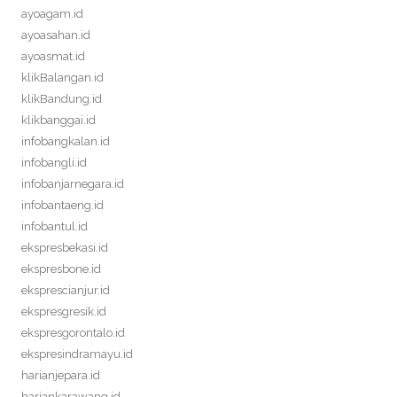
ayoagam.id
ayoasahan.id
ayoasmat.id
klikBalangan.id
klikBandung.id
klikbanggai.id
infobangkalan.id
infobangli.id
infobanjarnegara.id
infobantaeng.id
infobantul.id
ekspresbekasi.id
ekspresbone.id
eksprescianjur.id
ekspresgresik.id
ekspresgorontalo.id
ekspresindramayu.id
harianjepara.id
hariankarawang.id