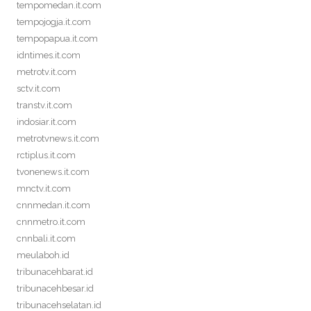
tempomedan.it.com
tempojogja.it.com
tempopapua.it.com
idntimes.it.com
metrotv.it.com
sctv.it.com
transtv.it.com
indosiar.it.com
metrotvnews.it.com
rctiplus.it.com
tvonenews.it.com
mnctv.it.com
cnnmedan.it.com
cnnmetro.it.com
cnnbali.it.com
meulaboh.id
tribunacehbarat.id
tribunacehbesar.id
tribunacehselatan.id