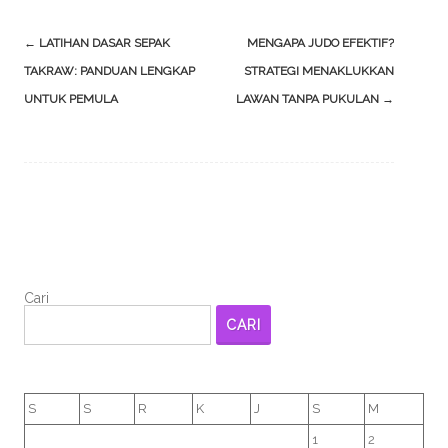
Post
←
LATIHAN DASAR SEPAK
MENGAPA JUDO EFEKTIF?
navigation
TAKRAW: PANDUAN LENGKAP
STRATEGI MENAKLUKKAN
UNTUK PEMULA
LAWAN TANPA PUKULAN
→
Cari
CARI
S
S
R
K
J
S
M
1
2