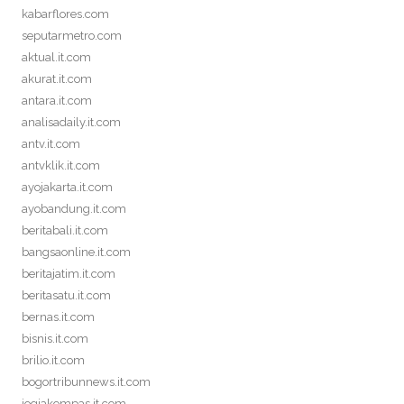
kabarflores.com
seputarmetro.com
aktual.it.com
akurat.it.com
antara.it.com
analisadaily.it.com
antv.it.com
antvklik.it.com
ayojakarta.it.com
ayobandung.it.com
beritabali.it.com
bangsaonline.it.com
beritajatim.it.com
beritasatu.it.com
bernas.it.com
bisnis.it.com
brilio.it.com
bogortribunnews.it.com
jogjakompas.it.com