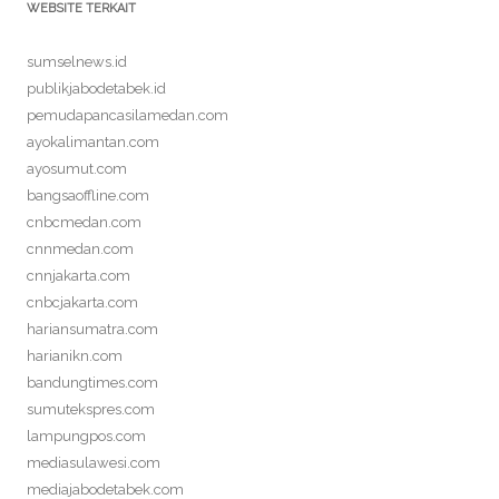
WEBSITE TERKAIT
sumselnews.id
publikjabodetabek.id
pemudapancasilamedan.com
ayokalimantan.com
ayosumut.com
bangsaoffline.com
cnbcmedan.com
cnnmedan.com
cnnjakarta.com
cnbcjakarta.com
hariansumatra.com
harianikn.com
bandungtimes.com
sumutekspres.com
lampungpos.com
mediasulawesi.com
mediajabodetabek.com