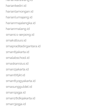
hariankediri.id
harianlamongan.id
harianlumajang.id
harianmajalengka.id
harianmalang.id
smanics-serpong.id
smakstlouis.id
smapraditadirgantara.id
sman8jakarta.id
smalabschool.id
smaskanisius.id
sman2jakarta.id
sman68jkt.id
sman8yogyakarta.id
smasungguldel.id
sman1jogja.id
sman28dkijakarta.id
sman3jogja.id