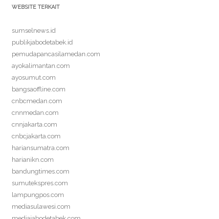
WEBSITE TERKAIT
sumselnews.id
publikjabodetabek.id
pemudapancasilamedan.com
ayokalimantan.com
ayosumut.com
bangsaoffline.com
cnbcmedan.com
cnnmedan.com
cnnjakarta.com
cnbcjakarta.com
hariansumatra.com
harianikn.com
bandungtimes.com
sumutekspres.com
lampungpos.com
mediasulawesi.com
mediajabodetabek.com