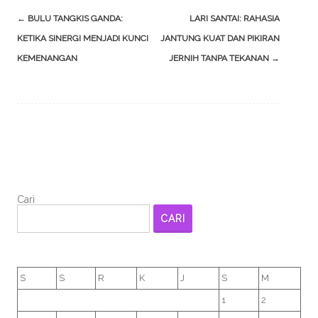
Post
←
BULU TANGKIS GANDA:
LARI SANTAI: RAHASIA
navigation
KETIKA SINERGI MENJADI KUNCI
JANTUNG KUAT DAN PIKIRAN
KEMENANGAN
JERNIH TANPA TEKANAN
→
Cari
CARI
S
S
R
K
J
S
M
1
2