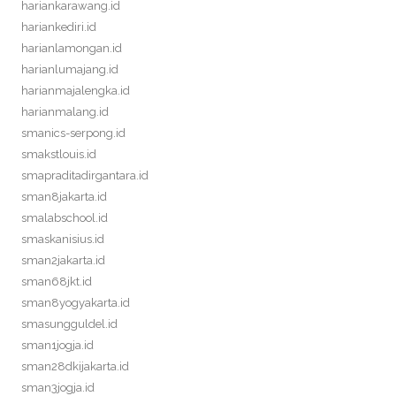
hariankarawang.id
hariankediri.id
harianlamongan.id
harianlumajang.id
harianmajalengka.id
harianmalang.id
smanics-serpong.id
smakstlouis.id
smapraditadirgantara.id
sman8jakarta.id
smalabschool.id
smaskanisius.id
sman2jakarta.id
sman68jkt.id
sman8yogyakarta.id
smasungguldel.id
sman1jogja.id
sman28dkijakarta.id
sman3jogja.id