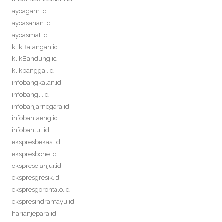
ayoagam.id
ayoasahan.id
ayoasmat.id
klikBalangan.id
klikBandung.id
klikbanggai.id
infobangkalan.id
infobangli.id
infobanjarnegara.id
infobantaeng.id
infobantul.id
ekspresbekasi.id
ekspresbone.id
eksprescianjur.id
ekspresgresik.id
ekspresgorontalo.id
ekspresindramayu.id
harianjepara.id