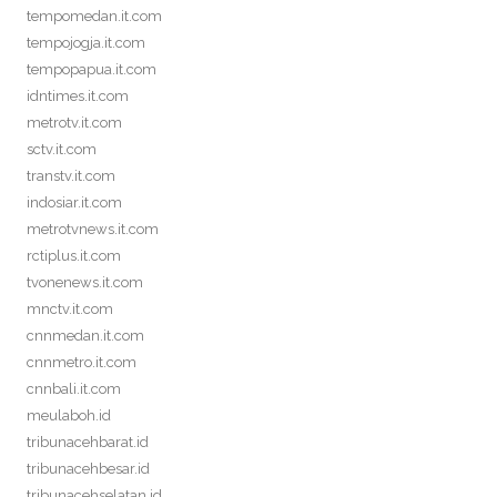
tempomedan.it.com
tempojogja.it.com
tempopapua.it.com
idntimes.it.com
metrotv.it.com
sctv.it.com
transtv.it.com
indosiar.it.com
metrotvnews.it.com
rctiplus.it.com
tvonenews.it.com
mnctv.it.com
cnnmedan.it.com
cnnmetro.it.com
cnnbali.it.com
meulaboh.id
tribunacehbarat.id
tribunacehbesar.id
tribunacehselatan.id