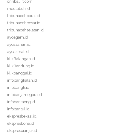
cnnbali.it.com
meulaboh.id
tribunacehbarat.id
tribunacehbesar.id
tribunacehselatan.id
ayoagam.id
ayoasahan.id
ayoasmat.id
klikBalangan.id
klikBandung.id
klikbanggai.id
infobangkalan.id
infobangli.id
infobanjarnegara.id
infobantaeng.id
infobantul.id
ekspresbekasi.id
ekspresbone.id
eksprescianjur.id