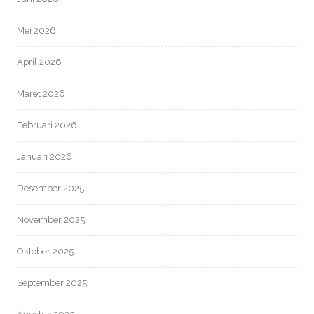
Mei 2026
April 2026
Maret 2026
Februari 2026
Januari 2026
Desember 2025
November 2025
Oktober 2025
September 2025