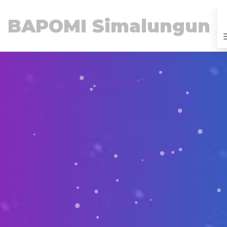
BAPOMI Simalungun