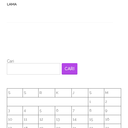
LAMA
Cari
CARI
S
S
R
K
J
S
M
1
2
3
4
5
6
7
8
9
10
11
12
13
14
15
16