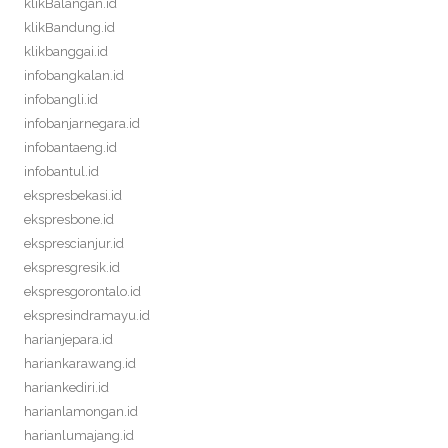
klikBalangan.id
klikBandung.id
klikbanggai.id
infobangkalan.id
infobangli.id
infobanjarnegara.id
infobantaeng.id
infobantul.id
ekspresbekasi.id
ekspresbone.id
eksprescianjur.id
ekspresgresik.id
ekspresgorontalo.id
ekspresindramayu.id
harianjepara.id
hariankarawang.id
hariankediri.id
harianlamongan.id
harianlumajang.id