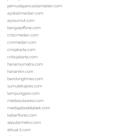
pemudapancasilamedan.com
ayokalimantan.com
ayosumut.com
bangsaoffline.com
cnbcmedan.com
cnnmedan.com
cnnjakarta.com
cnbcjakarta.com
hariansumatra.com
harianikn.com
bandungtimes.com
sumutekspres.com
lampungpos.com
mediasulawesi.com
mediajabodetabek.com
kabarflores.com
seputarmetro.com
aktual.it.com