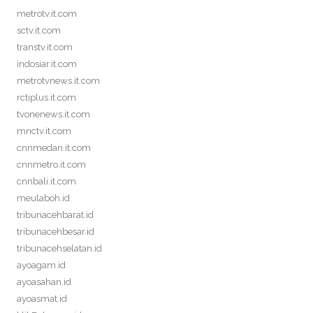
metrotv.it.com
sctv.it.com
transtv.it.com
indosiar.it.com
metrotvnews.it.com
rctiplus.it.com
tvonenews.it.com
mnctv.it.com
cnnmedan.it.com
cnnmetro.it.com
cnnbali.it.com
meulaboh.id
tribunacehbarat.id
tribunacehbesar.id
tribunacehselatan.id
ayoagam.id
ayoasahan.id
ayoasmat.id