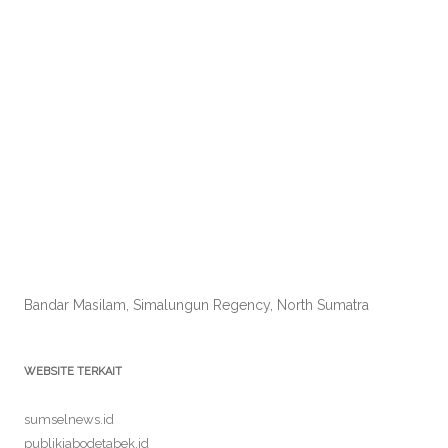
Bandar Masilam, Simalungun Regency, North Sumatra
WEBSITE TERKAIT
sumselnews.id
publikjabodetabek.id