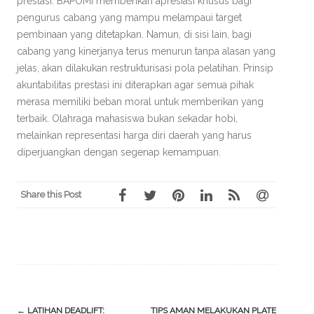
prestasi. BAPOMI memberikan apresiasi khusus bagi
pengurus cabang yang mampu melampaui target
pembinaan yang ditetapkan. Namun, di sisi lain, bagi
cabang yang kinerjanya terus menurun tanpa alasan yang
jelas, akan dilakukan restrukturisasi pola pelatihan. Prinsip
akuntabilitas prestasi ini diterapkan agar semua pihak
merasa memiliki beban moral untuk memberikan yang
terbaik. Olahraga mahasiswa bukan sekadar hobi,
melainkan representasi harga diri daerah yang harus
diperjuangkan dengan segenap kemampuan.
Share this Post
Post
←
LATIHAN DEADLIFT:
TIPS AMAN MELAKUKAN PLATE