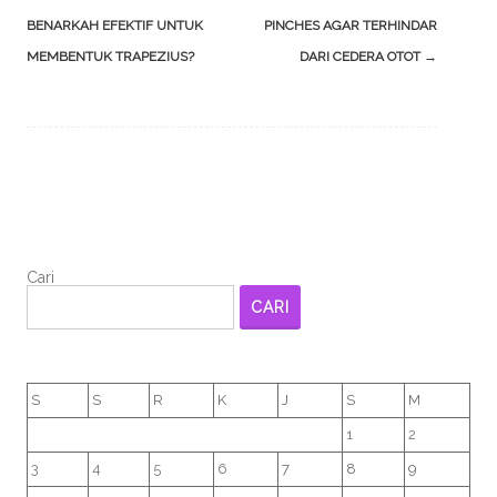
navigation
BENARKAH EFEKTIF UNTUK
PINCHES AGAR TERHINDAR
MEMBENTUK TRAPEZIUS?
DARI CEDERA OTOT
→
Cari
CARI
S
S
R
K
J
S
M
1
2
3
4
5
6
7
8
9