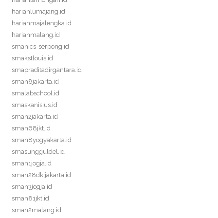
harianlumajang.id
harianmajalengka.id
harianmalang.id
smanics-serpong.id
smakstlouis.id
smapraditadirgantara.id
sman8jakarta.id
smalabschool.id
smaskanisius.id
sman2jakarta.id
sman68jkt.id
sman8yogyakarta.id
smasungguldel.id
sman1jogja.id
sman28dkijakarta.id
sman3jogja.id
sman81jkt.id
sman2malang.id