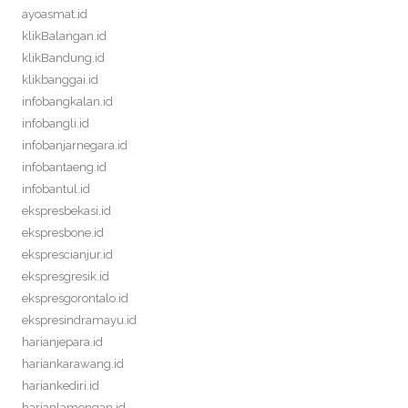
ayoasmat.id
klikBalangan.id
klikBandung.id
klikbanggai.id
infobangkalan.id
infobangli.id
infobanjarnegara.id
infobantaeng.id
infobantul.id
ekspresbekasi.id
ekspresbone.id
eksprescianjur.id
ekspresgresik.id
ekspresgorontalo.id
ekspresindramayu.id
harianjepara.id
hariankarawang.id
hariankediri.id
harianlamongan.id