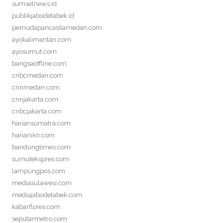
sumselnews.id
publikjabodetabek.id
pemudapancasilamedan.com
ayokalimantan.com
ayosumut.com
bangsaoffline.com
cnbcmedan.com
cnnmedan.com
cnnjakarta.com
cnbcjakarta.com
hariansumatra.com
harianikn.com
bandungtimes.com
sumutekspres.com
lampungpos.com
mediasulawesi.com
mediajabodetabek.com
kabarflores.com
seputarmetro.com