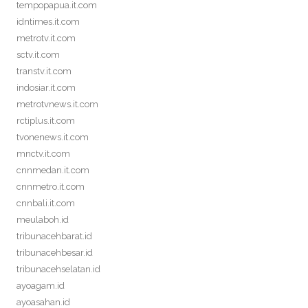
tempopapua.it.com
idntimes.it.com
metrotv.it.com
sctv.it.com
transtv.it.com
indosiar.it.com
metrotvnews.it.com
rctiplus.it.com
tvonenews.it.com
mnctv.it.com
cnnmedan.it.com
cnnmetro.it.com
cnnbali.it.com
meulaboh.id
tribunacehbarat.id
tribunacehbesar.id
tribunacehselatan.id
ayoagam.id
ayoasahan.id