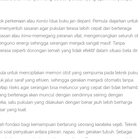
tik perkenaan atau
Kento
(dua buku jari depan). Pemula diajarkan untuk
 menyentuh sasaran agar pukulan terasa lebih cepat dan bertenaga
napasan atau
Kime
memegang peranan vital; mengencangkan seluruh ot
engunci energi sehingga serangan menjadi sangat masif. Tanpa
rasa seperti dorongan lemah yang tidak efektif dalam situasi bela dir
mula untuk menciptakan memori otot yang sempurna pada teknik puku
uk jalur saraf yang efisien, sehingga gerakan menjadi otomatis tanpa
tetap rileks agar serangan bisa meluncur yang cepat dan tidak terhamb
yang bertenaga akan muncul dengan sendirinya seiring dengan
eka, satu pukulan yang dilakukan dengan benar jauh lebih berharga
sar yang kuat.
h fondasi bagi kemampuan bertarung seorang karateka sejati. Teknik
pi soal penyatuan antara pikiran, napas, dan gerakan tubuh. Sebagai