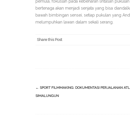
pemula, fokuslah pada kebenaran lintasan pukula
bertenaga akan menjadi senjata yang bisa diandalk
bawah bimbingan sensei, setiap pukulan yang An
melumpuhkan lawan dalam sekali serang.
Share this Post
Post
←
SPORT FILMMAKING: DOKUMENTASI PERJALANAN ATL
navigation
SIMALUNGUN