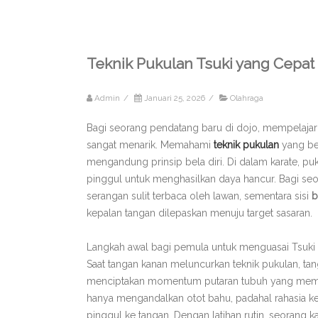
Teknik Pukulan Tsuki yang Cepat
Admin
/
Januari 25, 2026
/
Olahraga
Bagi seorang pendatang baru di dojo, mempelajari
sangat menarik. Memahami
teknik pukulan
yang be
mengandung prinsip bela diri. Di dalam karate, pu
pinggul untuk menghasilkan daya hancur. Bagi se
serangan sulit terbaca oleh lawan, sementara sisi
b
kepalan tangan dilepaskan menuju target sasaran.
Langkah awal bagi pemula untuk menguasai Tsu
Saat tangan kanan meluncurkan teknik pukulan, tang
menciptakan momentum putaran tubuh yang membu
hanya mengandalkan otot bahu, padahal rahasia kek
pinggul ke tangan. Dengan latihan rutin, seoran