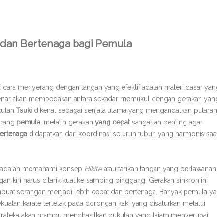
 dan Bertenaga bagi Pemula
 cara menyerang dengan tangan yang efektif adalah materi dasar yan
nar akan membedakan antara sekadar memukul dengan gerakan yan
kulan
Tsuki
dikenal sebagai senjata utama yang mengandalkan putaran
orang
pemula
, melatih gerakan
yang cepat
sangatlah penting agar
ertenaga
didapatkan dari koordinasi seluruh tubuh yang harmonis saa
ki adalah memahami konsep
Hikite
atau tarikan tangan yang berlawanan
an kiri harus ditarik kuat ke samping pinggang. Gerakan sinkron ini
at serangan menjadi lebih cepat dan bertenaga. Banyak pemula y
uatan karate terletak pada dorongan kaki yang disalurkan melalui
g karateka akan mampu menghasilkan pukulan yang tajam menyerupai