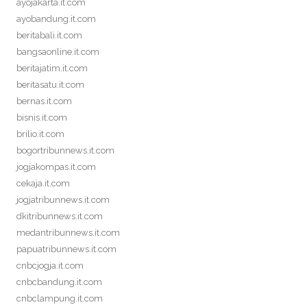
ayojakarta.it.com
ayobandung.it.com
beritabali.it.com
bangsaonline.it.com
beritajatim.it.com
beritasatu.it.com
bernas.it.com
bisnis.it.com
brilio.it.com
bogortribunnews.it.com
jogjakompas.it.com
cekaja.it.com
jogjatribunnews.it.com
dkitribunnews.it.com
medantribunnews.it.com
papuatribunnews.it.com
cnbcjogja.it.com
cnbcbandung.it.com
cnbclampung.it.com