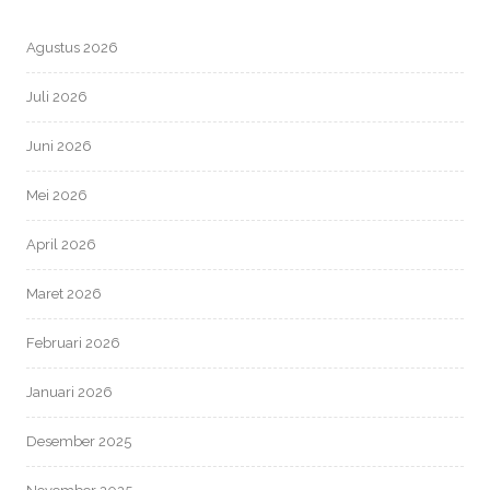
Agustus 2026
Juli 2026
Juni 2026
Mei 2026
April 2026
Maret 2026
Februari 2026
Januari 2026
Desember 2025