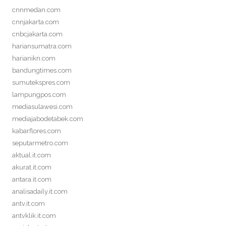
cnnmedan.com
cnnjakarta.com
cnbcjakarta.com
hariansumatra.com
harianikn.com
bandungtimes.com
sumutekspres.com
lampungpos.com
mediasulawesi.com
mediajabodetabek.com
kabarflores.com
seputarmetro.com
aktual.it.com
akurat.it.com
antara.it.com
analisadaily.it.com
antv.it.com
antvklik.it.com