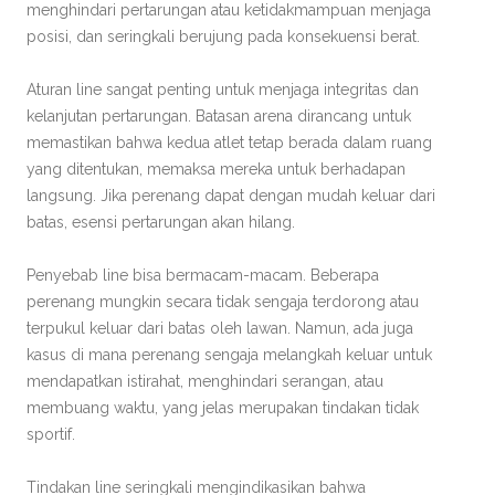
menghindari pertarungan atau ketidakmampuan menjaga
posisi, dan seringkali berujung pada konsekuensi berat.
Aturan line sangat penting untuk menjaga integritas dan
kelanjutan pertarungan. Batasan arena dirancang untuk
memastikan bahwa kedua atlet tetap berada dalam ruang
yang ditentukan, memaksa mereka untuk berhadapan
langsung. Jika perenang dapat dengan mudah keluar dari
batas, esensi pertarungan akan hilang.
Penyebab line bisa bermacam-macam. Beberapa
perenang mungkin secara tidak sengaja terdorong atau
terpukul keluar dari batas oleh lawan. Namun, ada juga
kasus di mana perenang sengaja melangkah keluar untuk
mendapatkan istirahat, menghindari serangan, atau
membuang waktu, yang jelas merupakan tindakan tidak
sportif.
Tindakan line seringkali mengindikasikan bahwa