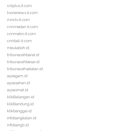
rctiplus.it.com
tvonenews.it.com
mnctv.it.com
cnnmedan.it.com
cnnmetro.it.com
cnnbali.it.com
meulaboh.id
tribunacehbarat.id
tribunacehbesar.id
tribunacehselatan.id
ayoagam.id
ayoasahan.id
ayoasmat.id
klikBalangan.id
klikBandung.id
klikbanggai.id
infobangkalan.id
infobangli.id