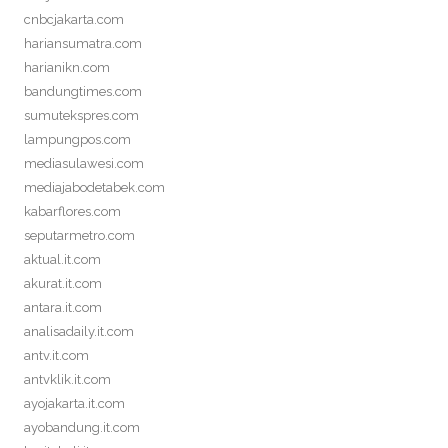
cnbcjakarta.com
hariansumatra.com
harianikn.com
bandungtimes.com
sumutekspres.com
lampungpos.com
mediasulawesi.com
mediajabodetabek.com
kabarflores.com
seputarmetro.com
aktual.it.com
akurat.it.com
antara.it.com
analisadaily.it.com
antv.it.com
antvklik.it.com
ayojakarta.it.com
ayobandung.it.com