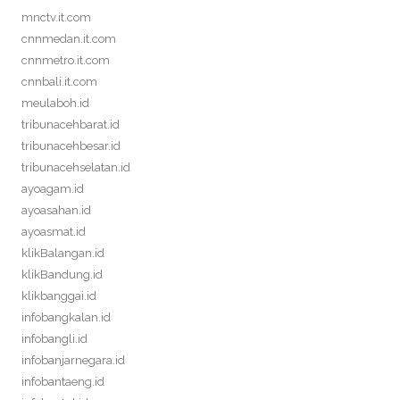
mnctv.it.com
cnnmedan.it.com
cnnmetro.it.com
cnnbali.it.com
meulaboh.id
tribunacehbarat.id
tribunacehbesar.id
tribunacehselatan.id
ayoagam.id
ayoasahan.id
ayoasmat.id
klikBalangan.id
klikBandung.id
klikbanggai.id
infobangkalan.id
infobangli.id
infobanjarnegara.id
infobantaeng.id