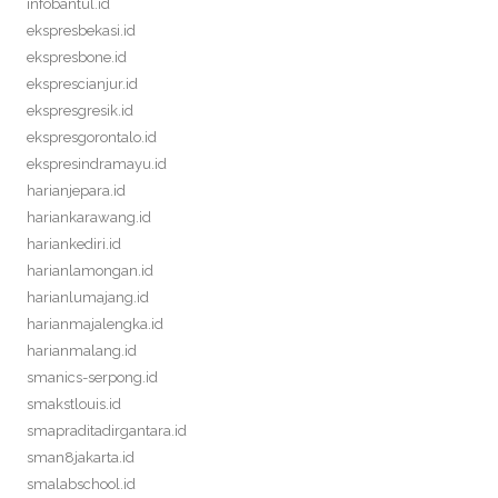
infobantul.id
ekspresbekasi.id
ekspresbone.id
eksprescianjur.id
ekspresgresik.id
ekspresgorontalo.id
ekspresindramayu.id
harianjepara.id
hariankarawang.id
hariankediri.id
harianlamongan.id
harianlumajang.id
harianmajalengka.id
harianmalang.id
smanics-serpong.id
smakstlouis.id
smapraditadirgantara.id
sman8jakarta.id
smalabschool.id