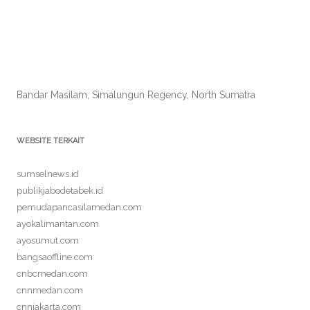
Bandar Masilam, Simalungun Regency, North Sumatra
WEBSITE TERKAIT
sumselnews.id
publikjabodetabek.id
pemudapancasilamedan.com
ayokalimantan.com
ayosumut.com
bangsaoffline.com
cnbcmedan.com
cnnmedan.com
cnnjakarta.com