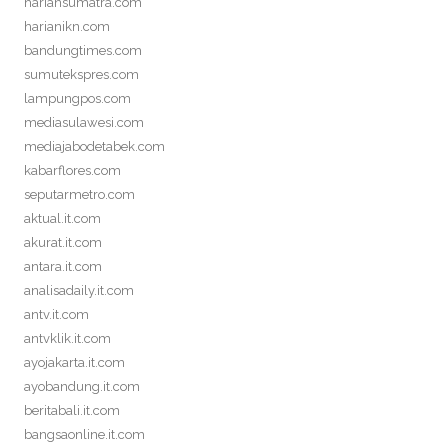
hariansumatra.com
harianikn.com
bandungtimes.com
sumutekspres.com
lampungpos.com
mediasulawesi.com
mediajabodetabek.com
kabarflores.com
seputarmetro.com
aktual.it.com
akurat.it.com
antara.it.com
analisadaily.it.com
antv.it.com
antvklik.it.com
ayojakarta.it.com
ayobandung.it.com
beritabali.it.com
bangsaonline.it.com