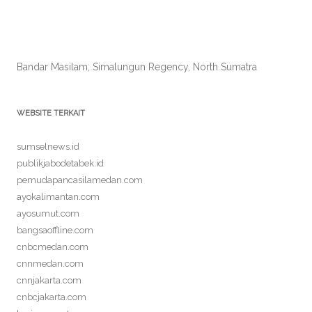
Bandar Masilam, Simalungun Regency, North Sumatra
WEBSITE TERKAIT
sumselnews.id
publikjabodetabek.id
pemudapancasilamedan.com
ayokalimantan.com
ayosumut.com
bangsaoffline.com
cnbcmedan.com
cnnmedan.com
cnnjakarta.com
cnbcjakarta.com