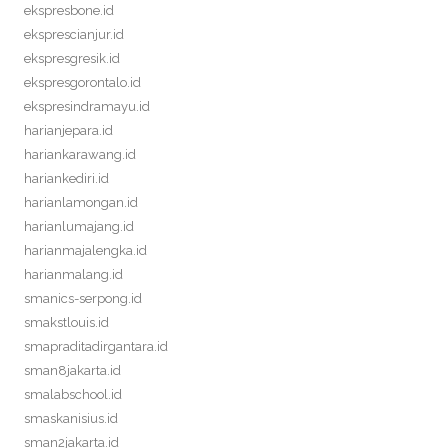
ekspresbone.id
eksprescianjur.id
ekspresgresik.id
ekspresgorontalo.id
ekspresindramayu.id
harianjepara.id
hariankarawang.id
hariankediri.id
harianlamongan.id
harianlumajang.id
harianmajalengka.id
harianmalang.id
smanics-serpong.id
smakstlouis.id
smapraditadirgantara.id
sman8jakarta.id
smalabschool.id
smaskanisius.id
sman2jakarta.id