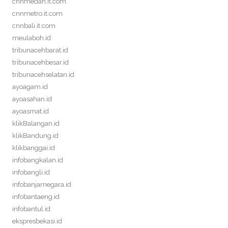
cnnmedan.it.com
cnnmetro.it.com
cnnbali.it.com
meulaboh.id
tribunacehbarat.id
tribunacehbesar.id
tribunacehselatan.id
ayoagam.id
ayoasahan.id
ayoasmat.id
klikBalangan.id
klikBandung.id
klikbanggai.id
infobangkalan.id
infobangli.id
infobanjarnegara.id
infobantaeng.id
infobantul.id
ekspresbekasi.id