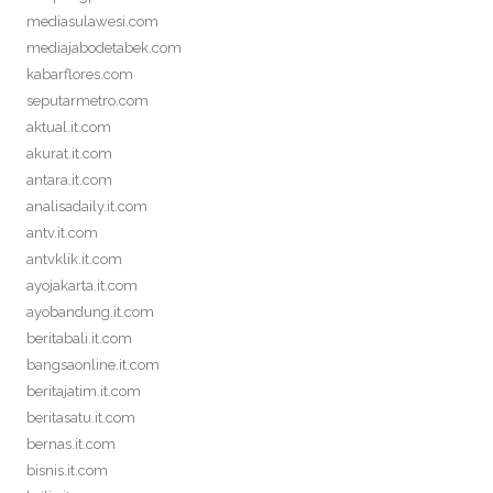
mediasulawesi.com
mediajabodetabek.com
kabarflores.com
seputarmetro.com
aktual.it.com
akurat.it.com
antara.it.com
analisadaily.it.com
antv.it.com
antvklik.it.com
ayojakarta.it.com
ayobandung.it.com
beritabali.it.com
bangsaonline.it.com
beritajatim.it.com
beritasatu.it.com
bernas.it.com
bisnis.it.com