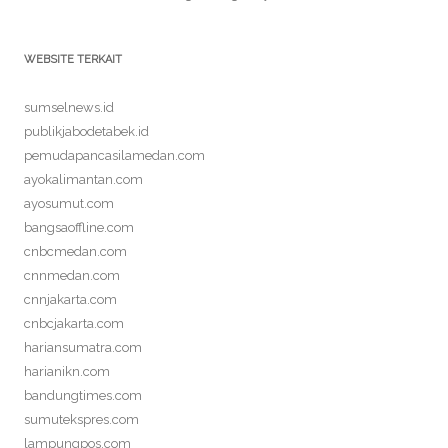
WEBSITE TERKAIT
sumselnews.id
publikjabodetabek.id
pemudapancasilamedan.com
ayokalimantan.com
ayosumut.com
bangsaoffline.com
cnbcmedan.com
cnnmedan.com
cnnjakarta.com
cnbcjakarta.com
hariansumatra.com
harianikn.com
bandungtimes.com
sumutekspres.com
lampungpos.com