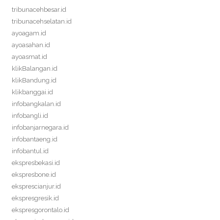
tribunacehbesar.id
tribunacehselatan.id
ayoagam.id
ayoasahan.id
ayoasmat.id
klikBalangan.id
klikBandung.id
klikbanggai.id
infobangkalan.id
infobangli.id
infobanjarnegara.id
infobantaeng.id
infobantul.id
ekspresbekasi.id
ekspresbone.id
eksprescianjur.id
ekspresgresik.id
ekspresgorontalo.id