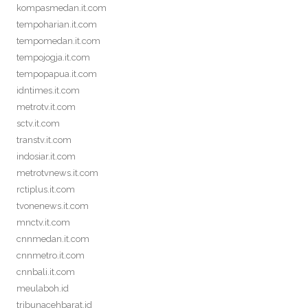
kompasmedan.it.com
tempoharian.it.com
tempomedan.it.com
tempojogja.it.com
tempopapua.it.com
idntimes.it.com
metrotv.it.com
sctv.it.com
transtv.it.com
indosiar.it.com
metrotvnews.it.com
rctiplus.it.com
tvonenews.it.com
mnctv.it.com
cnnmedan.it.com
cnnmetro.it.com
cnnbali.it.com
meulaboh.id
tribunacehbarat.id