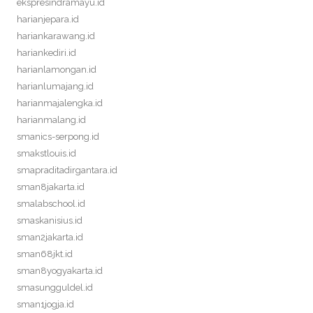
ekspresindramayu.id
harianjepara.id
hariankarawang.id
hariankediri.id
harianlamongan.id
harianlumajang.id
harianmajalengka.id
harianmalang.id
smanics-serpong.id
smakstlouis.id
smapraditadirgantara.id
sman8jakarta.id
smalabschool.id
smaskanisius.id
sman2jakarta.id
sman68jkt.id
sman8yogyakarta.id
smasungguldel.id
sman1jogja.id