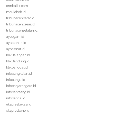
cnnbali.it.com
meulaboh.id
tribunacehbarat.id
tribunacehbesar.id
tribunacehselatan.id
ayoagam.id
ayoasahan.id
ayoasmat.id
klikBalangan.id
klikBandung.id
klikbanggai.id
infobangkalan.id
infobangli.id
infobanjarnegara.id
infobantaeng.id
infobantul.id
ekspresbekasi.id
ekspresbone.id