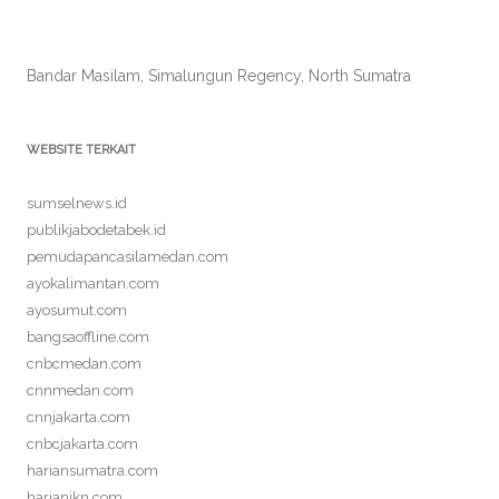
Bandar Masilam, Simalungun Regency, North Sumatra
WEBSITE TERKAIT
sumselnews.id
publikjabodetabek.id
pemudapancasilamedan.com
ayokalimantan.com
ayosumut.com
bangsaoffline.com
cnbcmedan.com
cnnmedan.com
cnnjakarta.com
cnbcjakarta.com
hariansumatra.com
harianikn.com