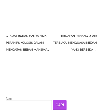
Post
←
KUAT BUKAN HANYA FISIK:
PERSIAPAN RENANG DI AIR
navigation
PERAN PSIKOLOGIS DALAM
TERBUKA: MENGUASAI MEDAN
MENGATASI BEBAN MAKSIMAL
YANG BERBEDA
→
Cari
CARI