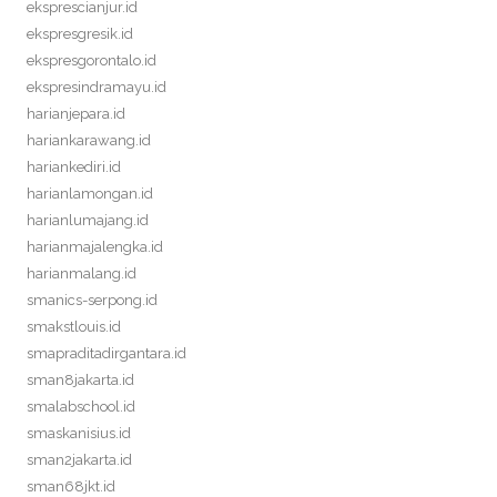
eksprescianjur.id
ekspresgresik.id
ekspresgorontalo.id
ekspresindramayu.id
harianjepara.id
hariankarawang.id
hariankediri.id
harianlamongan.id
harianlumajang.id
harianmajalengka.id
harianmalang.id
smanics-serpong.id
smakstlouis.id
smapraditadirgantara.id
sman8jakarta.id
smalabschool.id
smaskanisius.id
sman2jakarta.id
sman68jkt.id