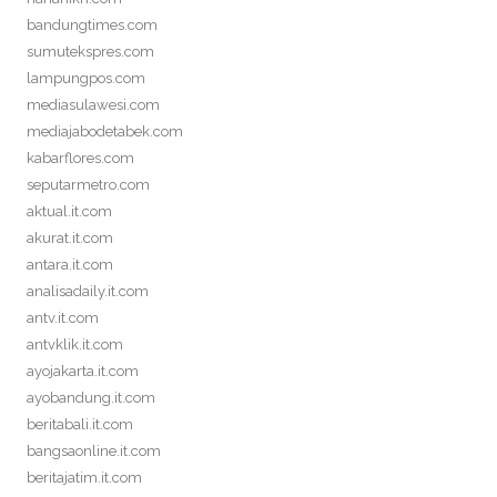
bandungtimes.com
sumutekspres.com
lampungpos.com
mediasulawesi.com
mediajabodetabek.com
kabarflores.com
seputarmetro.com
aktual.it.com
akurat.it.com
antara.it.com
analisadaily.it.com
antv.it.com
antvklik.it.com
ayojakarta.it.com
ayobandung.it.com
beritabali.it.com
bangsaonline.it.com
beritajatim.it.com