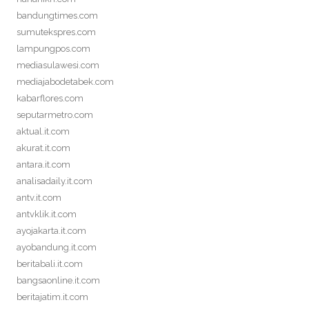
bandungtimes.com
sumutekspres.com
lampungpos.com
mediasulawesi.com
mediajabodetabek.com
kabarflores.com
seputarmetro.com
aktual.it.com
akurat.it.com
antara.it.com
analisadaily.it.com
antv.it.com
antvklik.it.com
ayojakarta.it.com
ayobandung.it.com
beritabali.it.com
bangsaonline.it.com
beritajatim.it.com