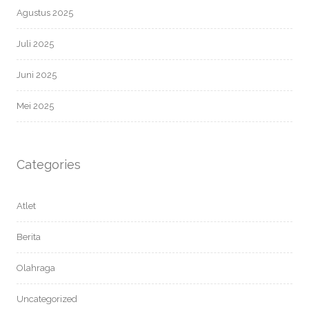
Agustus 2025
Juli 2025
Juni 2025
Mei 2025
Categories
Atlet
Berita
Olahraga
Uncategorized