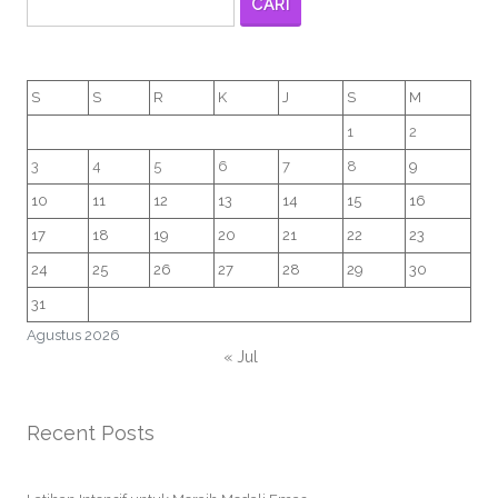
CARI
S
S
R
K
J
S
M
1
2
3
4
5
6
7
8
9
10
11
12
13
14
15
16
17
18
19
20
21
22
23
24
25
26
27
28
29
30
31
Agustus 2026
« Jul
Recent Posts