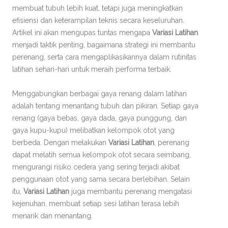
membuat tubuh lebih kuat, tetapi juga meningkatkan
efisiensi dan keterampilan teknis secara keseluruhan.
Artikel ini akan mengupas tuntas mengapa
Variasi Latihan
menjadi taktik penting, bagaimana strategi ini membantu
perenang, serta cara mengaplikasikannya dalam rutinitas
latihan sehari-hari untuk meraih performa terbaik.
Menggabungkan berbagai gaya renang dalam latihan
adalah tentang menantang tubuh dan pikiran. Setiap gaya
renang (gaya bebas, gaya dada, gaya punggung, dan
gaya kupu-kupu) melibatkan kelompok otot yang
berbeda. Dengan melakukan
Variasi Latihan
, perenang
dapat melatih semua kelompok otot secara seimbang,
mengurangi risiko cedera yang sering terjadi akibat
penggunaan otot yang sama secara berlebihan. Selain
itu,
Variasi Latihan
juga membantu perenang mengatasi
kejenuhan, membuat setiap sesi latihan terasa lebih
menarik dan menantang.