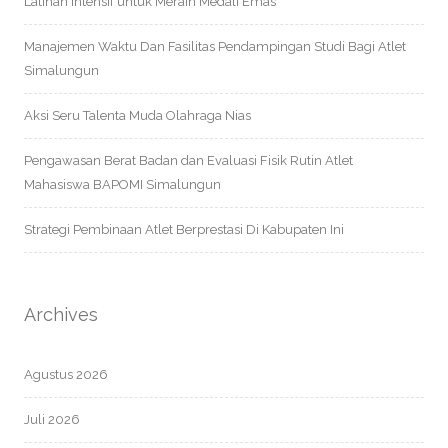
Latihan Intensif untuk Meraih Medali Emas
Manajemen Waktu Dan Fasilitas Pendampingan Studi Bagi Atlet
Simalungun
Aksi Seru Talenta Muda Olahraga Nias
Pengawasan Berat Badan dan Evaluasi Fisik Rutin Atlet
Mahasiswa BAPOMI Simalungun
Strategi Pembinaan Atlet Berprestasi Di Kabupaten Ini
Archives
Agustus 2026
Juli 2026