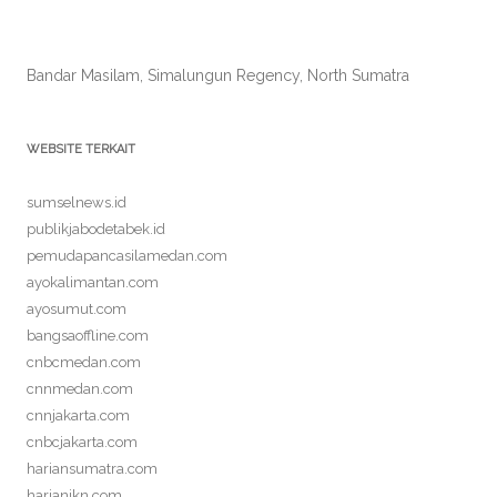
Bandar Masilam, Simalungun Regency, North Sumatra
WEBSITE TERKAIT
sumselnews.id
publikjabodetabek.id
pemudapancasilamedan.com
ayokalimantan.com
ayosumut.com
bangsaoffline.com
cnbcmedan.com
cnnmedan.com
cnnjakarta.com
cnbcjakarta.com
hariansumatra.com
harianikn.com