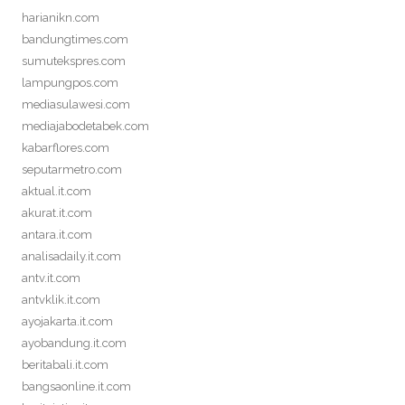
harianikn.com
bandungtimes.com
sumutekspres.com
lampungpos.com
mediasulawesi.com
mediajabodetabek.com
kabarflores.com
seputarmetro.com
aktual.it.com
akurat.it.com
antara.it.com
analisadaily.it.com
antv.it.com
antvklik.it.com
ayojakarta.it.com
ayobandung.it.com
beritabali.it.com
bangsaonline.it.com