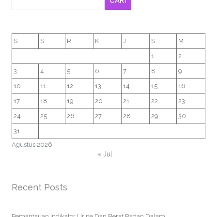
CARI
S
S
R
K
J
S
M
1
2
3
4
5
6
7
8
9
10
11
12
13
14
15
16
17
18
19
20
21
22
23
24
25
26
27
28
29
30
31
Agustus 2026
« Jul
Recent Posts
Pemantauan Indikator Urine Dan Berat Badan Dalam