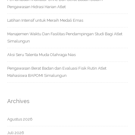
Pengawasan Hidrasi Harian Atlet
Latihan Intensif untuk Meraih Medali Emas
Manajemen Waktu Dan Fasilitas Pendampingan Studi Bagi Atlet
Simalungun
Aksi Seru Talenta Muda Olahraga Nias
Pengawasan Berat Badan dan Evaluasi Fisik Rutin Atlet
Mahasiswa BAPOMI Simalungun
Archives
Agustus 2026
Juli 2026