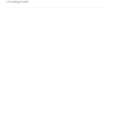
Uncategorized