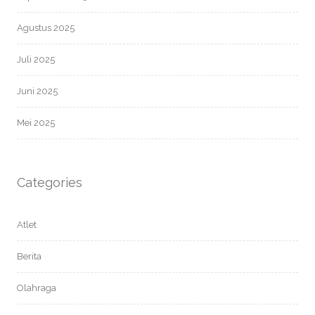
Agustus 2025
Juli 2025
Juni 2025
Mei 2025
Categories
Atlet
Berita
Olahraga