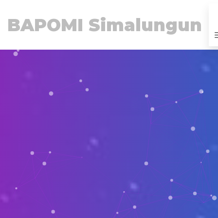
BAPOMI Simalungun