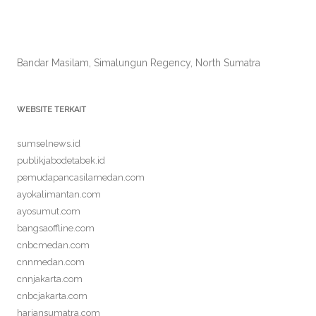
Bandar Masilam, Simalungun Regency, North Sumatra
WEBSITE TERKAIT
sumselnews.id
publikjabodetabek.id
pemudapancasilamedan.com
ayokalimantan.com
ayosumut.com
bangsaoffline.com
cnbcmedan.com
cnnmedan.com
cnnjakarta.com
cnbcjakarta.com
hariansumatra.com