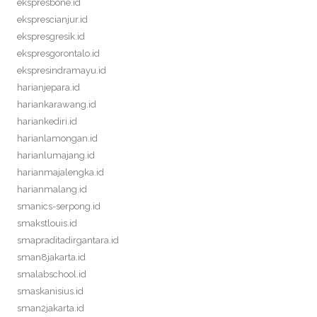
ekspresbone.id
eksprescianjur.id
ekspresgresik.id
ekspresgorontalo.id
ekspresindramayu.id
harianjepara.id
hariankarawang.id
hariankediri.id
harianlamongan.id
harianlumajang.id
harianmajalengka.id
harianmalang.id
smanics-serpong.id
smakstlouis.id
smapraditadirgantara.id
sman8jakarta.id
smalabschool.id
smaskanisius.id
sman2jakarta.id