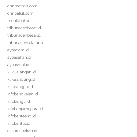
cnnmetro.it.com
cnnbali.it.com
meulaboh.id
tribunacehbarat.id
tribunacehbesar.id
tribunacehselatan.id
ayoagam.id
ayoasahan.id
ayoasmat.id
klikBalangan.id
klikBandung.id
klikbanggai.id
infobangkalan.id
infobangli.id
infobanjarnegara.id
infobantaeng.id
infobantul.id
ekspresbekasi.id