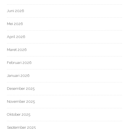
Juni 2026
Mei 2026
April 2026
Maret 2026
Februari 2026
Januari 2026
Desember 2025
November 2025
Oktober 2025
September 2025