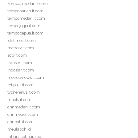
kompasmedan.it.com
tempoharian.it.com
tempomedan.it.com
tempojogja.it.com
tempopapua.it.com
idntimes.it.com
metrotv.it.com
sctv.it.com
transtv.it.com
indosiar.it.com
metrotvnews.it.com
rctiplus.it.com
tvonenews.it.com
mnctv.it.com
cnnmedan.it.com
cnnmetro.it.com
cnnbali.it.com
meulaboh.id
tribunacehbarat.id