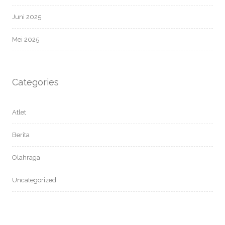
Juni 2025
Mei 2025
Categories
Atlet
Berita
Olahraga
Uncategorized