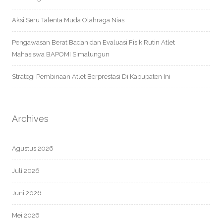
Aksi Seru Talenta Muda Olahraga Nias
Pengawasan Berat Badan dan Evaluasi Fisik Rutin Atlet
Mahasiswa BAPOMI Simalungun
Strategi Pembinaan Atlet Berprestasi Di Kabupaten Ini
Archives
Agustus 2026
Juli 2026
Juni 2026
Mei 2026