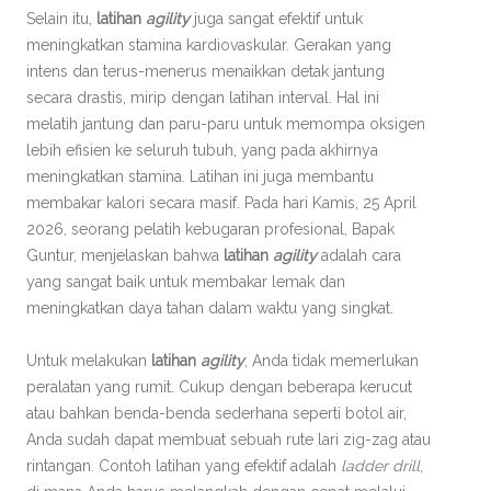
Selain itu,
latihan
agility
juga sangat efektif untuk
meningkatkan stamina kardiovaskular. Gerakan yang
intens dan terus-menerus menaikkan detak jantung
secara drastis, mirip dengan latihan interval. Hal ini
melatih jantung dan paru-paru untuk memompa oksigen
lebih efisien ke seluruh tubuh, yang pada akhirnya
meningkatkan stamina. Latihan ini juga membantu
membakar kalori secara masif. Pada hari Kamis, 25 April
2026, seorang pelatih kebugaran profesional, Bapak
Guntur, menjelaskan bahwa
latihan
agility
adalah cara
yang sangat baik untuk membakar lemak dan
meningkatkan daya tahan dalam waktu yang singkat.
Untuk melakukan
latihan
agility
, Anda tidak memerlukan
peralatan yang rumit. Cukup dengan beberapa kerucut
atau bahkan benda-benda sederhana seperti botol air,
Anda sudah dapat membuat sebuah rute lari zig-zag atau
rintangan. Contoh latihan yang efektif adalah
ladder drill
,