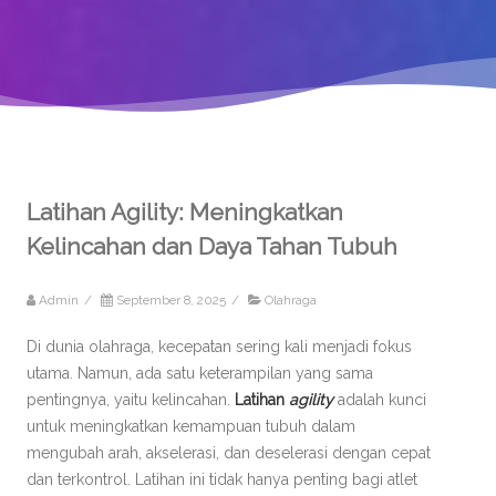
Latihan Agility: Meningkatkan
Kelincahan dan Daya Tahan Tubuh
Admin
/
September 8, 2025
/
Olahraga
Di dunia olahraga, kecepatan sering kali menjadi fokus
utama. Namun, ada satu keterampilan yang sama
pentingnya, yaitu kelincahan.
Latihan
agility
adalah kunci
untuk meningkatkan kemampuan tubuh dalam
mengubah arah, akselerasi, dan deselerasi dengan cepat
dan terkontrol. Latihan ini tidak hanya penting bagi atlet