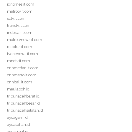
idntimes.it.com
metrotv.it.com
sctv.it.com
transtv.it.com
indosiar.it.com
metrotvnews.it.com
rctiplus.it.com
tvonenews.it.com
mnctv.it.com
cnnmedan.it.com
cnnmetro.it.com
cnnbali.it.com
meulaboh.id
tribunacehbarat.id
tribunacehbesar.id
tribunacehselatan.id
ayoagam.id
ayoasahan.id
ayoasmat.id