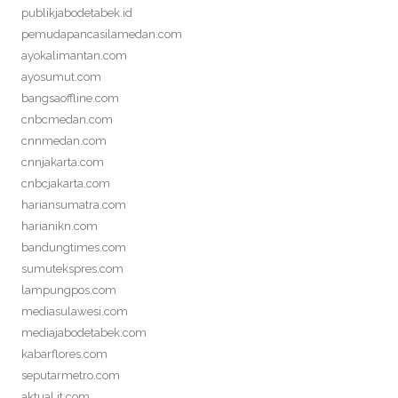
publikjabodetabek.id
pemudapancasilamedan.com
ayokalimantan.com
ayosumut.com
bangsaoffline.com
cnbcmedan.com
cnnmedan.com
cnnjakarta.com
cnbcjakarta.com
hariansumatra.com
harianikn.com
bandungtimes.com
sumutekspres.com
lampungpos.com
mediasulawesi.com
mediajabodetabek.com
kabarflores.com
seputarmetro.com
aktual.it.com