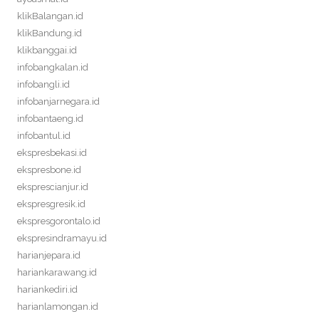
klikBalangan.id
klikBandung.id
klikbanggai.id
infobangkalan.id
infobangli.id
infobanjarnegara.id
infobantaeng.id
infobantul.id
ekspresbekasi.id
ekspresbone.id
eksprescianjur.id
ekspresgresik.id
ekspresgorontalo.id
ekspresindramayu.id
harianjepara.id
hariankarawang.id
hariankediri.id
harianlamongan.id