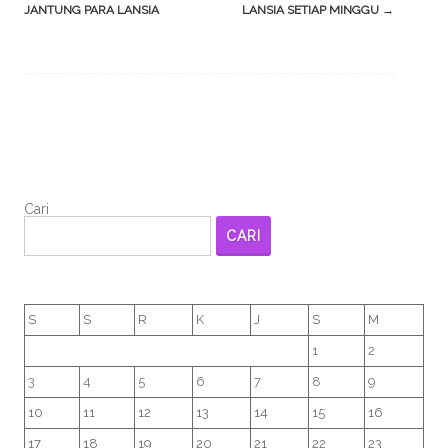
JANTUNG PARA LANSIA
LANSIA SETIAP MINGGU
→
Cari
CARI
S
S
R
K
J
S
M
1
2
3
4
5
6
7
8
9
10
11
12
13
14
15
16
17
18
19
20
21
22
23