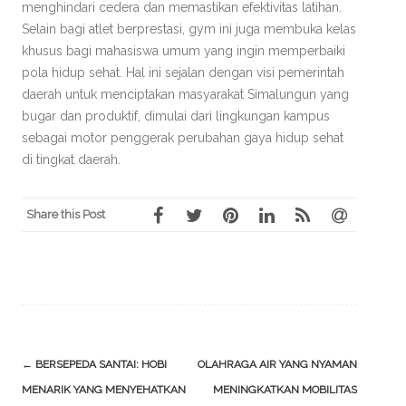
menghindari cedera dan memastikan efektivitas latihan.
Selain bagi atlet berprestasi, gym ini juga membuka kelas
khusus bagi mahasiswa umum yang ingin memperbaiki
pola hidup sehat. Hal ini sejalan dengan visi pemerintah
daerah untuk menciptakan masyarakat Simalungun yang
bugar dan produktif, dimulai dari lingkungan kampus
sebagai motor penggerak perubahan gaya hidup sehat
di tingkat daerah.
Share this Post
Post
←
BERSEPEDA SANTAI: HOBI
OLAHRAGA AIR YANG NYAMAN
navigation
MENARIK YANG MENYEHATKAN
MENINGKATKAN MOBILITAS