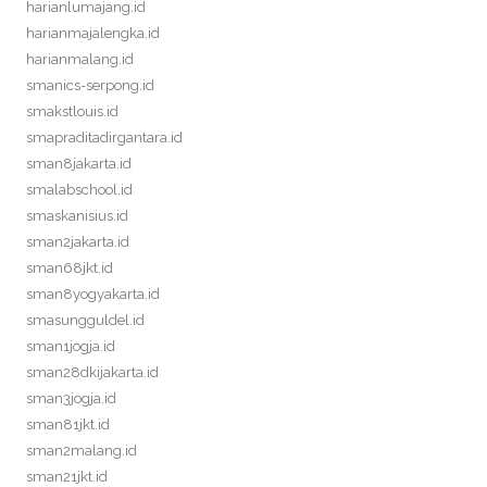
harianlumajang.id
harianmajalengka.id
harianmalang.id
smanics-serpong.id
smakstlouis.id
smapraditadirgantara.id
sman8jakarta.id
smalabschool.id
smaskanisius.id
sman2jakarta.id
sman68jkt.id
sman8yogyakarta.id
smasungguldel.id
sman1jogja.id
sman28dkijakarta.id
sman3jogja.id
sman81jkt.id
sman2malang.id
sman21jkt.id