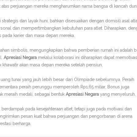
k atas perjuangan mereka mengharumkan nama bangsa di kancah duni
strategis dan layak huni, bahkan disesuaikan dengan domisili asal atle
sonal dan mempertimbangkan kebutuhan para atlet. Diharapkan, den
kus pada karier dan masa depan mereka.
ahan simbolis, mengungkapkan bahwa pemberian rumah ini adalah bu
l.
Apresiasi Negara
melalui kolaborasi ini diharapkan dapat memotivas
dak khawatir akan masa depan mereka setelah pensiun.
ang tunai yang jauh lebih besar dari Olimpiade sebelumnya. Peraih
sementara peraih perunggu memperoleh Rp1,65 miliar. Bonus juga
dak meraih medali, sebagai bentuk
Apresiasi Negara
yang menyeluruh.
berdampak pada kesejahteraan atlet, tetapi juga pada motivasi dan
engirimkan pesan kuat bahwa perjuangan dan pengorbanan di arena
estasi berharga.