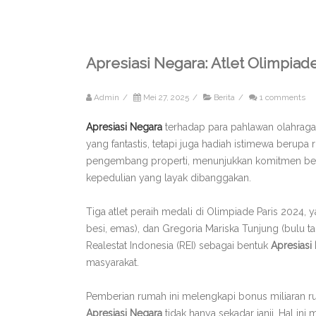
Apresiasi Negara: Atlet Olimpia
Admin
/
Mei 27, 2025
/
Berita
/
1 comments
Apresiasi Negara
terhadap para pahlawan olahraga 
yang fantastis, tetapi juga hadiah istimewa berupa
pengembang properti, menunjukkan komitmen bersam
kepedulian yang layak dibanggakan.
Tiga atlet peraih medali di Olimpiade Paris 2024, 
besi, emas), dan Gregoria Mariska Tunjung (bulu tan
Realestat Indonesia (REI) sebagai bentuk
Apresiasi
masyarakat.
Pemberian rumah ini melengkapi bonus miliaran r
Apresiasi Negara
tidak hanya sekadar janji. Hal in