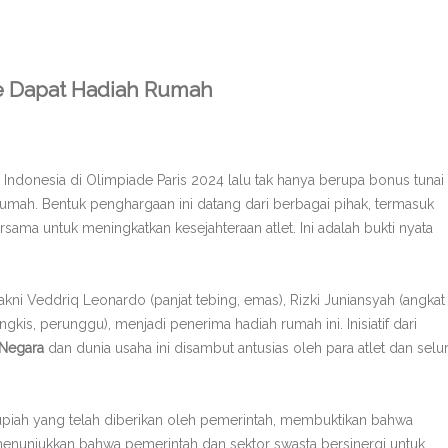
de Dapat Hadiah Rumah
Indonesia di Olimpiade Paris 2024 lalu tak hanya berupa bonus tunai
 rumah. Bentuk penghargaan ini datang dari berbagai pihak, termasuk
a untuk meningkatkan kesejahteraan atlet. Ini adalah bukti nyata
yakni Veddriq Leonardo (panjat tebing, emas), Rizki Juniansyah (angkat
gkis, perunggu), menjadi penerima hadiah rumah ini. Inisiatif dari
 Negara
dan dunia usaha ini disambut antusias oleh para atlet dan selu
upiah yang telah diberikan oleh pemerintah, membuktikan bahwa
i menunjukkan bahwa pemerintah dan sektor swasta bersinergi untuk