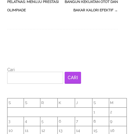
navigation
PELATNAS: MENUJU PRESTASI
BANGUN KEKUATAN OTOT DAN
OLIMPIADE
BAKAR KALORI EFEKTIF
→
Cari
CARI
S
S
R
K
J
S
M
1
2
3
4
5
6
7
8
9
10
11
12
13
14
15
16