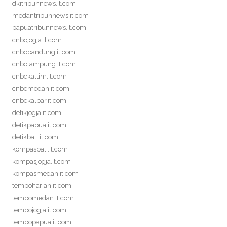
dkitribunnews.it.com
medantribunnews.it.com
papuatribunnews.it.com
cnbcjogja.it.com
cnbcbandung.it.com
cnbclampung.it.com
cnbckaltim.it.com
cnbcmedan.it.com
cnbckalbar.it.com
detikjogja.it.com
detikpapua.it.com
detikbali.it.com
kompasbali.it.com
kompasjogja.it.com
kompasmedan.it.com
tempoharian.it.com
tempomedan.it.com
tempojogja.it.com
tempopapua.it.com