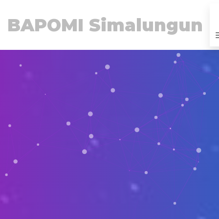
BAPOMI Simalungun