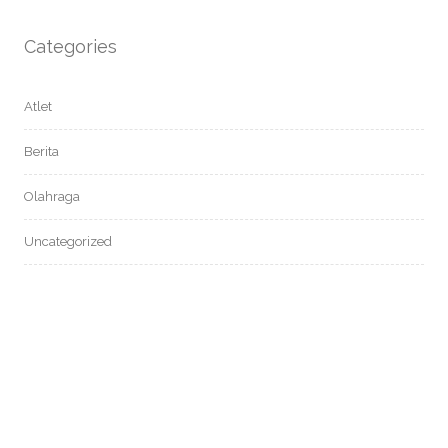
Categories
Atlet
Berita
Olahraga
Uncategorized