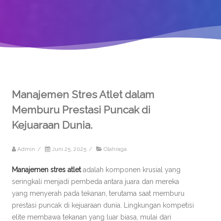
Manajemen Stres Atlet dalam
Memburu Prestasi Puncak di
Kejuaraan Dunia.
Admin
/
Juni 25, 2025
/
Olahraga
Manajemen stres atlet
adalah komponen krusial yang
seringkali menjadi pembeda antara juara dan mereka
yang menyerah pada tekanan, terutama saat memburu
prestasi puncak di kejuaraan dunia. Lingkungan kompetisi
elite membawa tekanan yang luar biasa, mulai dari