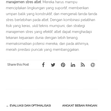
manajemen stres atlet
. Mereka harus mampu
menciptakan lingkungan yang suportif, memberikan
umpan balik yang konstruktif, dan mengenali tanda-tanda
stres berlebihan pada atlet. Dengan kombinasi pelatihan
fisik yang keras,
skill
teknis mumpuni, dan strategi
manajemen stres yang efektif, atlet dapat menghadapi
tekanan kejuaraan dunia dengan lebih tenang,
memaksimalkan potensi mereka, dan pada akhirnya,
meraih prestasi puncak yang membanggakan.
Share this Post
Post
←
EVALUASI DAN OPTIMALISASI
ANGKAT BEBAN RINGAN: