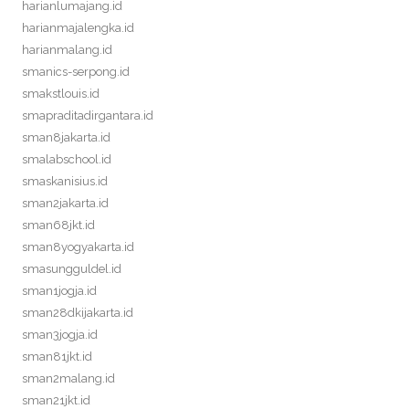
harianlumajang.id
harianmajalengka.id
harianmalang.id
smanics-serpong.id
smakstlouis.id
smapraditadirgantara.id
sman8jakarta.id
smalabschool.id
smaskanisius.id
sman2jakarta.id
sman68jkt.id
sman8yogyakarta.id
smasungguldel.id
sman1jogja.id
sman28dkijakarta.id
sman3jogja.id
sman81jkt.id
sman2malang.id
sman21jkt.id