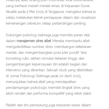
Misalnya, atlet renang putri Indonesia, Rina Kusumadewi,
yang berhasil meraih medali emas di Kejuaraan Dunia
Akuatik pada 5 Mei 2025 di Singapura, mengakui bahwa ia
selalu melakukan teknik pernapasan dalam dan visualisasi
kemenangan sebelum setiap pertandingan penting.
Dukungan psikolog olahraga juga memiliki peran vital
dalam
manajemen stres atlet
. Mereka membantu atlet
mengidentifikasi sumber stres, membangun ketahanan
mental, dan mengembangkan pola pikir positif. Sesi
konseling rutin, latihan simulasi tekanan tinggi, dan
pengembangan kepercayaan diri adalah bagian dari
intervensi yang diberikan. Sebuah studi yang diterbitkan
di Jurnal Psikologi Olahraga pada 20 April 2025,
menunjukkan bahwa atlet yang mendapatkan
pendampingan psikologis memiliki tingkat stres yang
lebih rendah dan performa kompetitif yang lebih stabil.
Pelatih dan tim pendukung juga berperan besar dalam